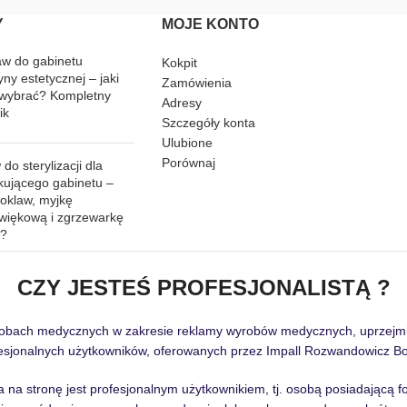
Y
MOJE KONTO
aw do gabinetu
Kokpit
ny estetycznej – jaki
Zamówienia
wybrać? Kompletny
Adresy
ik
Szczegóły konta
Ulubione
Porównaj
do sterylizacji dla
kującego gabinetu –
toklaw, myjkę
źwiękową i zgrzewarkę
ć?
CZY JESTEŚ PROFESJONALISTĄ ?
robach medycznych w zakresie reklamy wyrobów medycznych, uprzejmie 
sjonalnych użytkowników, oferowanych przez Impall Rozwandowicz Boc
 na stronę jest profesjonalnym użytkownikiem, tj. osobą posiadającą 