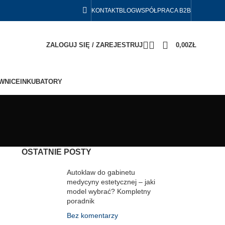
KONTAKT
BLOG
WSPÓŁPRACA B2B
ZALOGUJ SIĘ / ZAREJESTRUJ
0,00
ZŁ
WNICE
INKUBATORY
OSTATNIE POSTY
Autoklaw do gabinetu
medycyny estetycznej – jaki
model wybrać? Kompletny
poradnik
Bez komentarzy