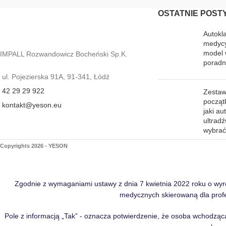
OSTATNIE POST
Autokl
medycy
model 
IMPALL Rozwandowicz Bocheński Sp.K.
poradn
ul. Pojezierska 91A, 91-341, Łódź
42 29 29 922
Zestaw 
począt
kontakt@yeson.eu
jaki au
ultrad
wybra
Copyrights 2026 - YESON
Zgodnie z wymaganiami ustawy z dnia 7 kwietnia 2022 roku o wy
medycznych skierowaną dla profe
Pole z informacją „Tak” - oznacza potwierdzenie, że osoba wchodząca