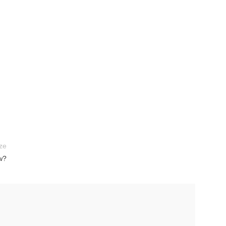
ze
w?