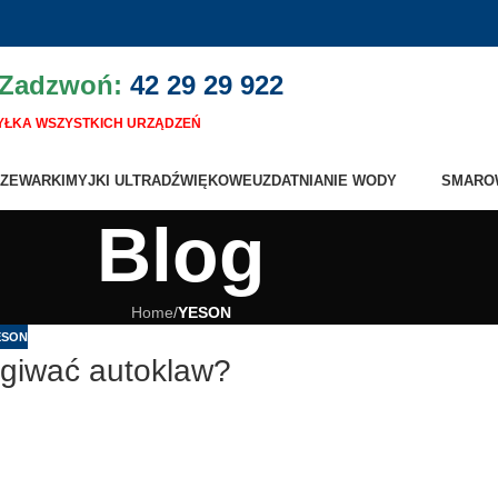
 Zadzwoń:
42 29 29 922
ŁKA WSZYSTKICH URZĄDZEŃ
ZEWARKI
MYJKI ULTRADŹWIĘKOWE
UZDATNIANIE WODY
SMARO
Blog
Home
/
YESON
ESON
giwać autoklaw?