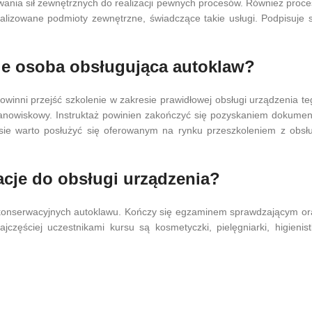
ywania sił zewnętrznych do realizacji pewnych procesów. Również proce
alizowane podmioty zewnętrzne, świadczące takie usługi. Podpisuje s
ie osoba obsługująca autoklaw?
winni przejść szkolenie w zakresie prawidłowej obsługi urządzenia te
tanowiskowy. Instruktaż powinien zakończyć się pozyskaniem dokumen
ie warto posłużyć się oferowanym na rynku przeszkoleniem z obsłu
acje do obsługi urządzenia?
 konserwacyjnych autoklawu. Kończy się egzaminem sprawdzającym or
ęściej uczestnikami kursu są kosmetyczki, pielęgniarki, higienistk