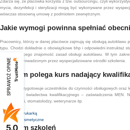
Zdarza się, ze placówka korzysta z tzw. outsourcingu, czyli wykorzyst
mycia, dezynfekcji i sterylizacji mogą być wykonywane przez wyspecj
wówczas stosowną umowę z podmiotem zewnętrznym.
Jakie wymogi powinna spełniać obecn
Pracownicy, którzy w danej placówce zajmują się obsługą autoklawu po
typu. Chodzi dokładnie o obowiązkowe bhp i odpowiedni instruktaż s
potwierdzającego znajomość zasad obsługi autoklawu. W tym zakres
SPRAWDŹ OPINIE
autoklawu, prowadzonym przez wyspecjalizowane ośrodki szkolenia.
Na czym polega kurs nadający kwalifik
Szkolenie przygotowuje uczestników do czynności obsługowych oraz
pozyskaniem świadectwa kwalifikacyjnego – zaświadczenia MEN. Najcz
manicurzystki, stomatolodzy, weterynarze itp.
Autoklaw z drukarką
Autoklawy kosmetyczne
5.0
Program szkoleń