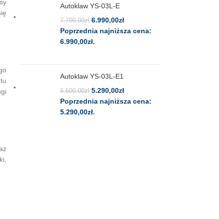
sy
Autoklaw YS-03L-E
ię
6.990,00
zł
7.700,00
zł
Poprzednia najniższa cena:
6.990,00
zł
.
go
Autoklaw YS-03L-E1
tu
5.290,00
zł
6.600,00
zł
gi
Poprzednia najniższa cena:
5.290,00
zł
.
az
i,