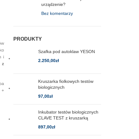
urządzenie?
Bez komentarzy
PRODUKTY
ów
ko
Szafka pod autoklaw YESON
 i
2.250,00
zł
 z
Kruszarka fiolkowych testów
ba
biologicznych
 +
97,00
zł
Inkubator testów biologicznych
CLAVE TEST z kruszarką
897,00
zł