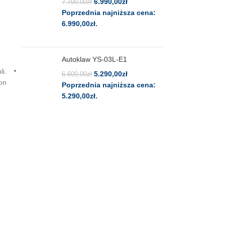
6.990,00
zł
7.700,00
zł
Poprzednia najniższa cena:
6.990,00
zł
.
Autoklaw YS-03L-E1
i.
5.290,00
zł
6.600,00
zł
on
Poprzednia najniższa cena:
5.290,00
zł
.