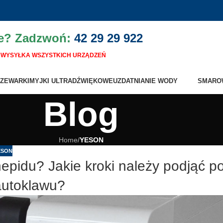
ie? Zadzwoń:
42 29 29 922
WYSYŁKA WSZYSTKICH URZĄDZEŃ
ZEWARKI
MYJKI ULTRADŹWIĘKOWE
UZDATNIANIE WODY
SMARO
Blog
Home
/
YESON
ESON
nepidu? Jakie kroki należy podjąć p
autoklawu?