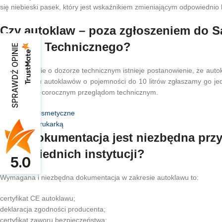
się niebieski pasek, który jest wskaźnikiem zmieniającym odpowiednio 
Czy autoklaw – poza zgłoszeniem do S
Dozoru Technicznego?
SPRAWDŹ OPINIE
Tak, w ustawie o dozorze technicznym istnieje postanowienie, że autok
W przypadku autoklawów o pojemności do 10 litrów zgłaszamy go jed
dodatkowym corocznym przeglądom technicznym.
Autoklawy kosmetyczne
Autoklaw z drukarką
Jaka dokumentacja jest niezbędna przy
odpowiednich instytucji?
5.0
Wymagana i niezbędna dokumentacja w zakresie autoklawu to:
certyfikat CE autoklawu;
deklaracja zgodności producenta;
certyfikat zaworu bezpieczeństwa;