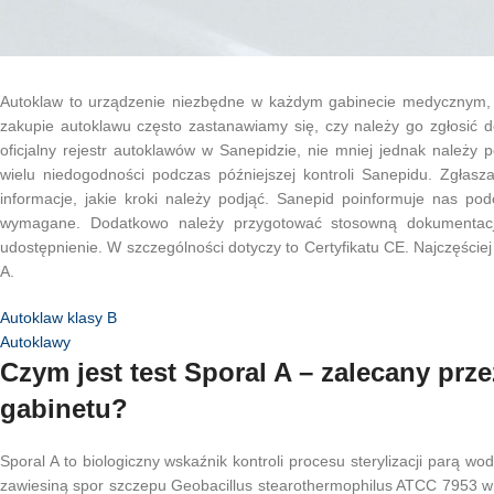
Autoklaw to urządzenie niezbędne w każdym gabinecie medycznym, z
zakupie autoklawu często zastanawiamy się, czy należy go zgłosić do 
oficjalny rejestr autoklawów w Sanepidzie, nie mniej jednak należy
wielu niedogodności podczas późniejszej kontroli Sanepidu. Zgłas
informacje, jakie kroki należy podjąć. Sanepid poinformuje nas pod
wymagane. Dodatkowo należy przygotować stosowną dokumentacj
udostępnienie. W szczególności dotyczy to Certyfikatu CE. Najczęściej
A.
Autoklaw klasy B
Autoklawy
Czym jest test Sporal A – zalecany pr
gabinetu?
Sporal A to biologiczny wskaźnik kontroli procesu sterylizacji parą w
zawiesiną spor szczepu Geobacillus stearothermophilus ATCC 7953 w 