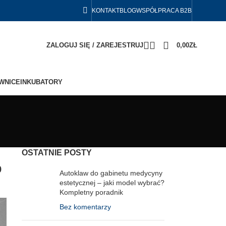
KONTAKT
BLOG
WSPÓŁPRACA B2B
ZALOGUJ SIĘ / ZAREJESTRUJ
0,00
ZŁ
WNICE
INKUBATORY
OSTATNIE POSTY
o
Autoklaw do gabinetu medycyny
estetycznej – jaki model wybrać?
Kompletny poradnik
Bez komentarzy