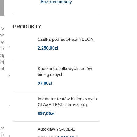
Bez komentarzy
PRODUKTY
Po
ak
Szafka pod autoklaw YESON
my
2.250,00
zł
ne
dą
ej
Kruszarka fiolkowych testów
al
biologicznych
97,00
zł
Inkubator testów biologicznych
CLAVE TEST z kruszarką
897,00
zł
est
Autoklaw YS-03L-E
je