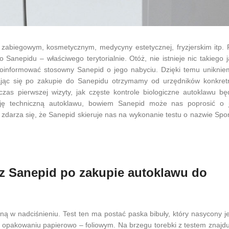
abiegowym, kosmetycznym, medycyny estetycznej, fryzjerskim itp. 
Sanepidu – właściwego terytorialnie. Otóż, nie istnieje nic takiego j
 poinformować stosowny Sanepid o jego nabyciu. Dzięki temu uniknie
zając się po zakupie do Sanepidu otrzymamy od urzędników konkret
czas pierwszej wizyty, jak częste kontrole biologiczne autoklawu bę
ę techniczną autoklawu, bowiem Sanepid może nas poprosić o j
 zdarza się, że Sanepid skieruje nas na wykonanie testu o nazwie Spor
zez Sanepid po zakupie autoklawu do
odną w nadciśnieniu. Test ten ma postać paska bibuły, który nasycony j
opakowaniu papierowo – foliowym. Na brzegu torebki z testem znajdu