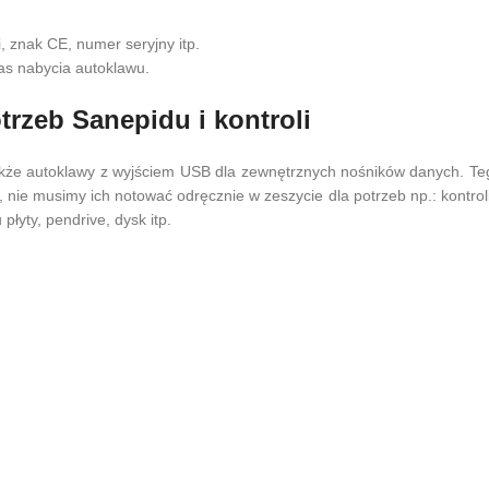
, znak CE, numer seryjny itp.
s nabycia autoklawu.
trzeb Sanepidu i kontroli
akże autoklawy z wyjściem USB dla zewnętrznych nośników danych. Te
 nie musimy ich notować odręcznie w zeszycie dla potrzeb np.: kontrol
łyty, pendrive, dysk itp.