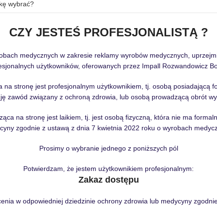
kę wybrać?
CZY JESTEŚ PROFESJONALISTĄ ?
robach medycznych w zakresie reklamy wyrobów medycznych, uprzejmie 
sjonalnych użytkowników, oferowanych przez Impall Rozwandowicz Boc
 na stronę jest profesjonalnym użytkownikiem, tj. osobą posiadającą 
ję zawód związany z ochroną zdrowia, lub osobą prowadzącą obrót wy
ąca na stronę jest laikiem, tj. jest osobą fizyczną, która nie ma forma
yny zgodnie z ustawą z dnia 7 kwietnia 2022 roku o wyrobach medyc
Prosimy o wybranie jednego z poniższych pól
Potwierdzam, że jestem użytkownikiem profesjonalnym:
Zakaz dostępu
łcenia w odpowiedniej dziedzinie ochrony zdrowia lub medycyny zgodn