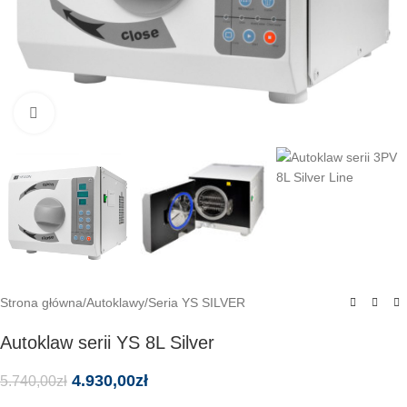
Click to enlarge
Strona główna
/
Autoklawy
/
Seria YS SILVER
Autoklaw serii YS 8L Silver
4.930,00
zł
5.740,00
zł