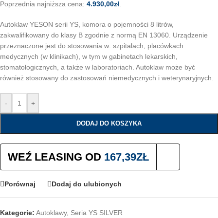
Poprzednia najniższa cena:
4.930,00
zł
.
Autoklaw YESON serii YS, komora o pojemności 8 litrów,
zakwalifikowany do klasy B zgodnie z normą EN 13060. Urządzenie
przeznaczone jest do stosowania w: szpitalach, placówkach
medycznych (w klinikach), w tym w gabinetach lekarskich,
stomatologicznych, a także w laboratoriach. Autoklaw może być
również stosowany do zastosowań niemedycznych i weterynaryjnych.
-
+
DODAJ DO KOSZYKA
WEŹ LEASING OD
167,39
ZŁ
Porównaj
Dodaj do ulubionych
Kategorie:
Autoklawy
,
Seria YS SILVER