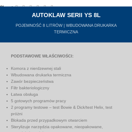
Share:
AUTOKLAW SERII YS 8L
POJEMNOŚĆ 8 LITRÓW | WBUDOWANA DRUKARKA
TERMICZNA
PODSTAWOWE WŁAŚCIWOŚCI:
Komora z nierdzewnej stali
Wbudowana drukarka termiczna
Zawór bezpieczeństwa
Filtr bakteriologiczny
Łatwa obsługa
5 gotowych programów pracy
2 programy testowe – test Bowie & Dick/test Helix, test
próżni
Blokada przed przypadkowym otwarciem
Sterylizuje narzędzia opakowane, nieopakowane,