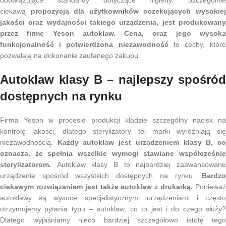
obowiązujące standardy dotyczące higieny. Szczególnie
ciekawą
propozycją dla użytkowników oczekujących wysokie
jakości oraz wydajności takiego urządzenia, jest produkowany
przez firmę Yeson autoklaw. Cena, oraz jego wysoka
funkcjonalność i potwierdzona niezawodność
to cechy, które
pozwalają na dokonanie zaufanego zakupu.
Autoklaw klasy B – najlepszy spośród
dostępnych na rynku
Firma Yeson w procesie produkcji kładzie szczególny nacisk na
kontrolę jakości, dlatego sterylizatory tej marki wyróżniają się
niezawodnością.
Każdy autoklaw jest urządzeniem klasy B, c
oznacza, że spełnia wszelkie wymogi stawiane współcześnie
sterylizatorom.
Autoklaw klasy B to najbardziej zaawansowane
urządzenie spośród wszystkich dostępnych na rynku.
Bardzo
ciekawym rozwiązaniem jest także autoklaw z drukarką.
Poniewa
autoklawy są wysoce specjalistycznymi urządzeniami i często
otrzymujemy pytania typu – autoklaw, co to jest i do czego służy?
Dlatego wyjaśniamy nieco bardziej szczegółowo istotę tego