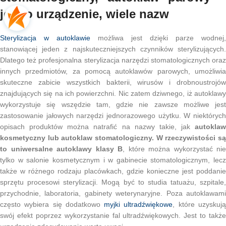
jedno urządzenie, wiele nazw
Sterylizacja w autoklawie
możliwa jest dzięki parze wodnej,
stanowiącej jeden z najskuteczniejszych czynników sterylizujących.
Dlatego też profesjonalna sterylizacja narzędzi stomatologicznych oraz
innych przedmiotów, za pomocą autoklawów parowych, umożliwia
skuteczne zabicie wszystkich bakterii, wirusów i drobnoustrojów
znajdujących się na ich powierzchni. Nic zatem dziwnego, iż autoklawy
wykorzystuje się wszędzie tam, gdzie nie zawsze możliwe jest
zastosowanie jałowych narzędzi jednorazowego użytku. W niektórych
opisach produktów można natrafić na nazwy takie, jak
autoklaw
kosmetyczny lub autoklaw stomatologiczny. W rzeczywistości są
to uniwersalne autoklawy klasy B
, które można wykorzystać nie
tylko w salonie kosmetycznym i w gabinecie stomatologicznym, lecz
także w różnego rodzaju placówkach, gdzie konieczne jest poddanie
sprzętu procesowi sterylizacji. Mogą być to studia tatuażu, szpitale,
przychodnie, laboratoria, gabinety weterynaryjne. Poza autoklawami
często wybiera się dodatkowo
myjki ultradźwiękowe
, które uzyskuj
swój efekt poprzez wykorzystanie fal ultradźwiękowych. Jest to także