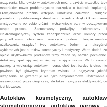
urządzenia. Mianowicie w autoklawach można czyścić wszystkie typy
materiałów, nawet problematyczne narzędzia o budowie kapilarnej.
Frakcjonowana próżnia wstępna umożliwia całkowite usunięcie
powietrza z poddawanego sterylizacji narzędzia dzięki kilkukrotnemu
występowaniu po sobie próżni i wstrzyknięciu pary w początkowym
etapie procesu. Zastosowany podwójny elektroniczny i
elektromagnetyczny system zabezpieczenia drzwi komory przed
przypadkowym otwarciem znacząco podnosi bezpieczeństwo
użytkowania urządzeń typu autoklawy. Jednym z najczęściej
wybieranych jest autoklaw kosmetyczny i medyczny. Warto dodać, że
opinie użytkowników produktów firmy Yeson są bardzo pochlebne.
Autoklawy spełniają najbardziej wymagające normy. Warto zwrócić
uwagę, iż wybierając autoklaw – cena, choć jest bardzo istotna, nie
powinna być głównym kryterium wyboru, a najwyższa jakość
urządzenia. To gwarantuje nie tylko bezproblemowe użytkowanie i
niezawodność przez długi czas, ale także najwyższą efektywność, co
jest kluczowe.
Autoklaw kosmetyczny, autoklaw
stomatologiczny, autoklaw parowy –