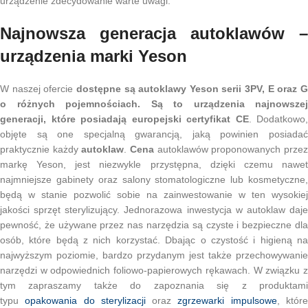
urządzenie zdecydowanie warte uwagi.
Najnowsza generacja autoklawów –
urządzenia marki Yeson
W naszej ofercie
dostępne są autoklawy Yeson serii 3PV, E oraz 
o różnych pojemnościach. Są to urządzenia najnowszej
generacji, które posiadają europejski certyfikat CE
. Dodatkowo,
objęte są one specjalną gwarancją, jaką powinien posiadać
praktycznie każdy
autoklaw
.
Cena
autoklawów proponowanych prze
markę Yeson, jest niezwykle przystępna, dzięki czemu nawet
najmniejsze gabinety oraz salony stomatologiczne lub kosmetyczne,
będą w stanie pozwolić sobie na zainwestowanie w ten wysokiej
jakości sprzęt sterylizujący. Jednorazowa inwestycja w autoklaw daje
pewność, że używane przez nas narzędzia są czyste i bezpieczne dla
osób, które będą z nich korzystać. Dbając o czystość i higieną na
najwyższym poziomie, bardzo przydanym jest także przechowywanie
narzędzi w odpowiednich foliowo-papierowych rękawach. W związku z
tym zapraszamy także do zapoznania się z produktami
typu
opakowania do sterylizacji
oraz
zgrzewarki impulsowe
, któr