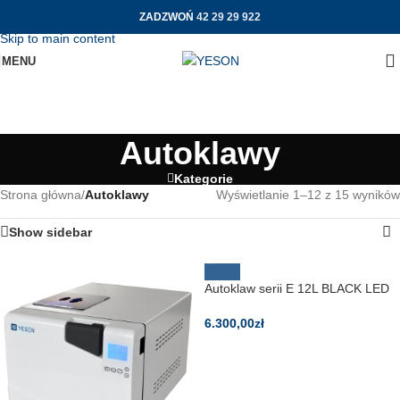
ZADZWOŃ
42 29 29 922
Skip to navigation
Skip to main content
MENU
Autoklawy
Kategorie
Strona główna
/
Autoklawy
Wyświetlanie 1–12 z 15 wyników
Show sidebar
Autoklaw serii E 12L BLACK LED
6.300,00
zł