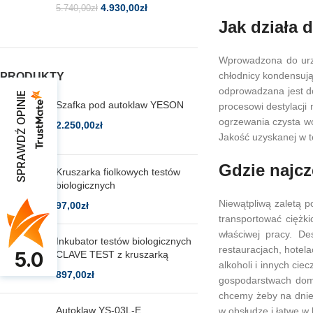
4.930,00
zł
5.740,00
zł
Jak działa 
Wprowadzona do urzą
chłodnicy kondensują
PRODUKTY
odprowadzana jest d
SPRAWDŹ OPINIE
Szafka pod autoklaw YESON
procesowi destylacji 
ogrzewania czysta wo
2.250,00
zł
Jakość uzyskanej w t
Gdzie najcz
Kruszarka fiolkowych testów
biologicznych
Niewątpliwą zaletą p
97,00
zł
transportować ciężki
właściwej pracy. De
Inkubator testów biologicznych
restauracjach, hotel
5.0
CLAVE TEST z kruszarką
alkoholi i innych ci
897,00
zł
gospodarstwach domo
chcemy żeby na dnie 
Autoklaw YS-03L-E
w obsłudze i łatwe w 