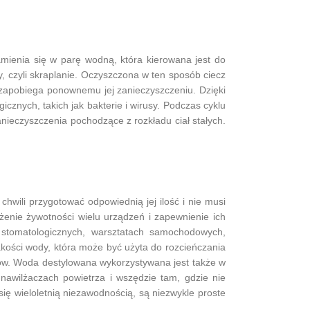
ienia się w parę wodną, która kierowana jest do
, czyli skraplanie. Oczyszczona w ten sposób ciecz
zapobiega ponownemu jej zanieczyszczeniu. Dzięki
icznych, takich jak bakterie i wirusy. Podczas cyklu
nieczyszczenia pochodzące z rozkładu ciał stałych.
chwili przygotować odpowiednią jej ilość i nie musi
żenie żywotności wielu urządzeń i zapewnienie ich
h stomatologicznych, warsztatach samochodowych,
jakości wody, która może być użyta do rozcieńczania
yków. Woda destylowana wykorzystywana jest także w
awilżaczach powietrza i wszędzie tam, gdzie nie
ię wieloletnią niezawodnością, są niezwykle proste