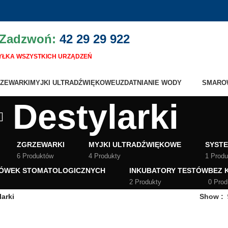
 Zadzwoń:
42 29 29 922
ŁKA WSZYSTKICH URZĄDZEŃ
ZEWARKI
MYJKI ULTRADŹWIĘKOWE
UZDATNIANIE WODY
SMARO
Destylarki
ZGRZEWARKI
MYJKI ULTRADŹWIĘKOWE
SYSTE
6 Produktów
4 Produkty
1 Produ
ÓWEK STOMATOLOGICZNYCH
INKUBATORY TESTÓW
BEZ 
2 Produkty
0 Pro
larki
Show