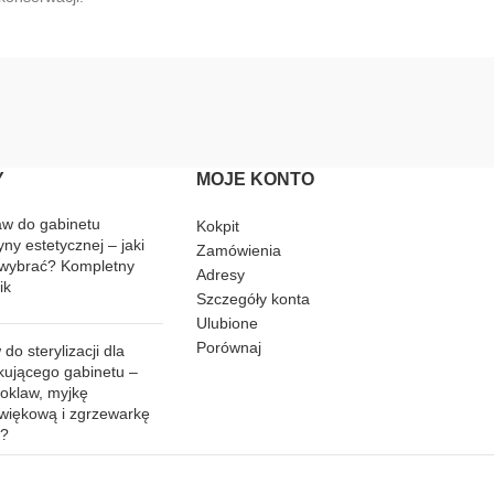
Y
MOJE KONTO
aw do gabinetu
Kokpit
ny estetycznej – jaki
Zamówienia
wybrać? Kompletny
Adresy
ik
Szczegóły konta
Ulubione
Porównaj
do sterylizacji dla
kującego gabinetu –
toklaw, myjkę
źwiękową i zgrzewarkę
ć?