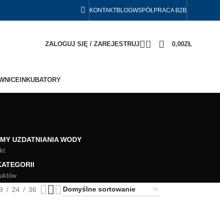
KONTAKT
BLOG
WSPÓŁPRACA B2B
ZALOGUJ SIĘ / ZAREJESTRUJ
0,00
ZŁ
WNICE
INKUBATORY
MY UZDATNIANIA WODY
kt
KATEGORII
duktów
9
24
36