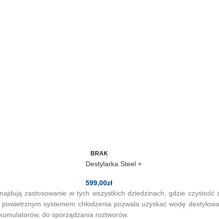
BRAK
Destylarka Steel +
599,00
zł
najdują zastosowanie w tych wszystkich dziedzinach, gdzie czystość
z powietrznym systemem chłodzenia pozwala uzyskać wodę destylowan
kumulatorów, do sporządzania roztworów.