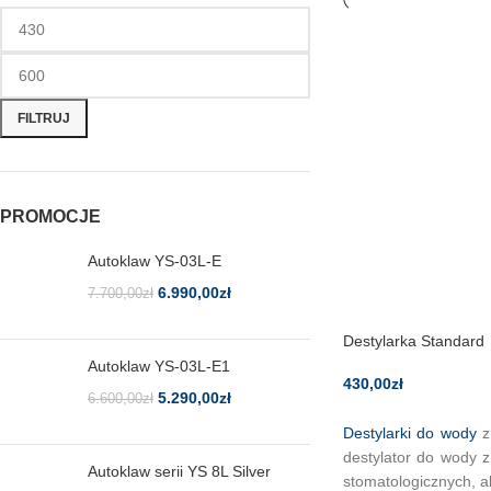
FILTRUJ
PROMOCJE
Autoklaw YS-03L-E
6.990,00
zł
7.700,00
zł
Destylarka Standard
Autoklaw YS-03L-E1
430,00
zł
5.290,00
zł
6.600,00
zł
Destylarki do wody
z
destylator do wody 
Autoklaw serii YS 8L Silver
stomatologicznych, a