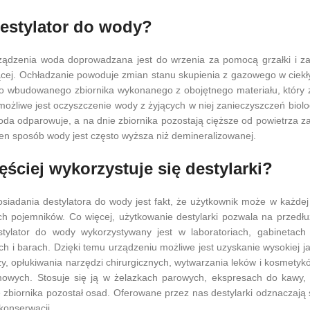
destylator do wody?
dzenia woda doprowadzana jest do wrzenia za pomocą grzałki i zam
cej. Ochładzanie powoduje zmian stanu skupienia z gazowego w ciekły
o wbudowanego zbiornika wykonanego z obojętnego materiału, który 
możliwe jest oczyszczenie wody z żyjących w niej zanieczyszczeń biolog
da odparowuje, a na dnie zbiornika pozostają cięższe od powietrza za
en sposób wody jest często wyższa niż demineralizowanej.
ęściej wykorzystuje się destylarki?
osiadania destylatora do wody jest fakt, że użytkownik może w każdej 
ch pojemników. Co więcej, użytkowanie destylarki pozwala na przedłu
stylator do wody wykorzystywany jest w laboratoriach, gabinetac
ach i barach. Dzięki temu urządzeniu możliwe jest uzyskanie wysokiej 
eczy, opłukiwania narzędzi chirurgicznych, wytwarzania leków i kosmet
wych. Stosuje się ją w żelazkach parowych, ekspresach do kawy, n
zbiornika pozostał osad. Oferowane przez nas destylarki odznaczają s
konserwacji.