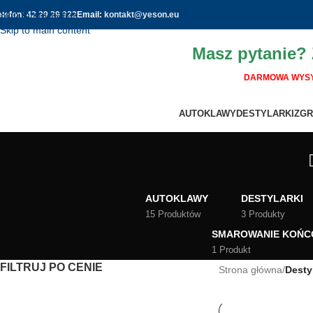
Skip to navigation
elefon:
42 29 29 922
Email:
kontakt@yeson.eu
Skip to main content
Masz pytanie?
DARMOWA WYSY
AUTOKLAWY
DESTYLARKI
ZGR
AUTOKLAWY
DESTYLARKI
15 Produktów
3 Produkty
SMAROWANIE KOŃC
1 Produkt
FILTRUJ PO CENIE
Strona główna
/
Desty