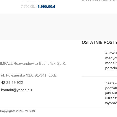
6.990,00
zł
7.700,00
zł
OSTATNIE POST
Autokl
medycy
model 
IMPALL Rozwandowicz Bocheński Sp.K.
poradn
ul. Pojezierska 91A, 91-341, Łódź
42 29 29 922
Zestaw 
począt
kontakt@yeson.eu
jaki au
ultrad
wybra
Copyrights 2026 - YESON