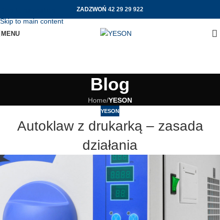
ZADZWOŃ
42 29 29 922
Skip to navigation
Skip to main content
MENU
Blog
Home
/
YESON
YESON
Autoklaw z drukarką – zasada
działania