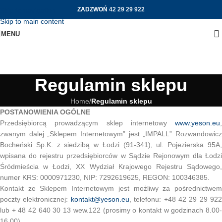
ZADZWOŃ
42 29 29 922
Skip to navigation
Skip to main content
MENU
Regulamin sklepu
Home
/
Regulamin sklepu
POSTANOWIENIA OGÓLNE
Przedsiębiorcą prowadzącym sklep internetowy
www.yeson.eu
,
zwanym dalej „Sklepem Internetowym” jest „IMPALL” Rozwandowicz
Bocheński Sp.K. z siedzibą w Łodzi (91-341), ul. Pojezierska 95A,
wpisana do rejestru przedsiębiorców w Sądzie Rejonowym dla Łodzi
Śródmieścia w Łodzi, XX Wydział Krajowego Rejestru Sądowego,
numer KRS: 0000971230, NIP: 7292619625, REGON: 100346385.
Kontakt ze Sklepem Internetowym jest możliwy za pośrednictwem
poczty elektronicznej:
kontakt@yeson.eu
, telefonu: +48 42 29 29 922
lub + 48 42 640 30 13 wew.122 (prosimy o kontakt w godzinach 8.00-
16.00).