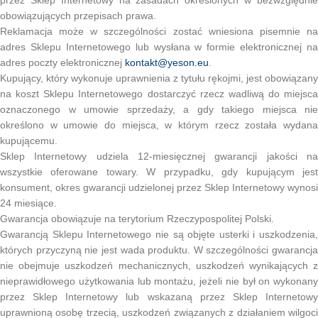
przez Sklep Internetowy na zasadach określonych w bezwzględnie
obowiązujących przepisach prawa.
Reklamacja może w szczególności zostać wniesiona pisemnie na
adres Sklepu Internetowego lub wysłana w formie elektronicznej na
adres poczty elektronicznej
kontakt@yeson.eu
.
Kupujący, który wykonuje uprawnienia z tytułu rękojmi, jest obowiązany
na koszt Sklepu Internetowego dostarczyć rzecz wadliwą do miejsca
oznaczonego w umowie sprzedaży, a gdy takiego miejsca nie
określono w umowie do miejsca, w którym rzecz została wydana
kupującemu.
Sklep Internetowy udziela 12-miesięcznej gwarancji jakości na
wszystkie oferowane towary. W przypadku, gdy kupującym jest
konsument, okres gwarancji udzielonej przez Sklep Internetowy wynosi
24 miesiące.
Gwarancja obowiązuje na terytorium Rzeczypospolitej Polski.
Gwarancją Sklepu Internetowego nie są objęte usterki i uszkodzenia,
których przyczyną nie jest wada produktu. W szczególności gwarancja
nie obejmuje uszkodzeń mechanicznych, uszkodzeń wynikających z
nieprawidłowego użytkowania lub montażu, jeżeli nie był on wykonany
przez Sklep Internetowy lub wskazaną przez Sklep Internetowy
uprawnioną osobę trzecią, uszkodzeń związanych z działaniem wilgoci