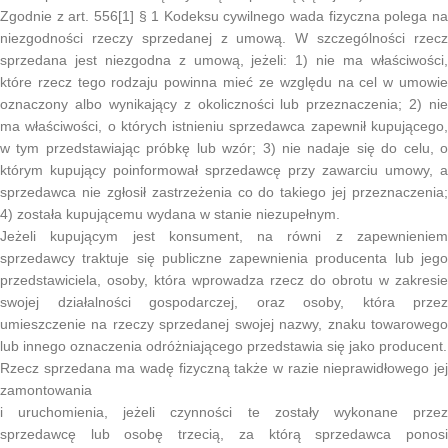
Zgodnie z art. 556[1] § 1 Kodeksu cywilnego wada fizyczna polega na
niezgodności rzeczy sprzedanej z umową. W szczególności rzecz
sprzedana jest niezgodna z umową, jeżeli: 1) nie ma właściwości,
które rzecz tego rodzaju powinna mieć ze względu na cel w umowie
oznaczony albo wynikający z okoliczności lub przeznaczenia; 2) nie
ma właściwości, o których istnieniu sprzedawca zapewnił kupującego,
w tym przedstawiając próbkę lub wzór; 3) nie nadaje się do celu, o
którym kupujący poinformował sprzedawcę przy zawarciu umowy, a
sprzedawca nie zgłosił zastrzeżenia co do takiego jej przeznaczenia;
4) została kupującemu wydana w stanie niezupełnym.
Jeżeli kupującym jest konsument, na równi z zapewnieniem
sprzedawcy traktuje się publiczne zapewnienia producenta lub jego
przedstawiciela, osoby, która wprowadza rzecz do obrotu w zakresie
swojej działalności gospodarczej, oraz osoby, która przez
umieszczenie na rzeczy sprzedanej swojej nazwy, znaku towarowego
lub innego oznaczenia odróżniającego przedstawia się jako producent.
Rzecz sprzedana ma wadę fizyczną także w razie nieprawidłowego jej
zamontowania
i uruchomienia, jeżeli czynności te zostały wykonane przez
sprzedawcę lub osobę trzecią, za którą sprzedawca ponosi