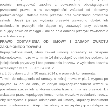
powinien postępować zgodnie z powszechnie obowiązującymi
przepisami prawa, a w szczególności zażądać od dostawcy
protokolarnego ustalenia stanu przesyłki oraz okoliczności powstania
szkody. Jeżeli już po wydaniu przesyłki ujawniono ubytek lub
uszkodzenie przesyłki nie dające się zauważyć przy odbiorze,
kupujący powinien w ciągu 7 dni od dnia odbioru przesyłki zawiadomić
o nich dostawcę.
PRAWO ODSTĄPIENIA OD UMOWY I ZASADY ZWROTU
ZAKUPIONEGO TOWARU
Kupujący-konsument, który zawarł umowę sprzedaży ze Sklepem
Internetowym, może w terminie 14 dni odstąpić od niej bez podawania
jakiejkolwiek przyczyny i bez ponoszenia kosztów, z wyjątkiem kosztów
określonych w art. 33, art. 34 ust. 2
i art. 35 ustawy z dnia 30 maja 2014 r. o prawach konsumenta.
Termin do odstąpienia od umowy, o której mowa w pkt 1 wygasa po
upływie 14 dni od dnia, w którym kupujący-konsument wszedł w
posiadanie rzeczy lub w którym osoba trzecia, inna niż przewoźnik i
wskazana przez kupującego-konsumenta, weszła w posiadanie rzeczy.
Aby skorzystać z prawa odstąpienia od umowy, kupujący-konsument
musi poinformować Sklep Internetowy o swojej decyzji o odstąpieniu