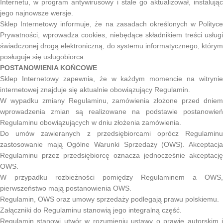
Internetu, w program antywirusowy i stale go aktualizował, instalując
jego najnowsze wersje.
Sklep Internetowy informuje, że na zasadach określonych w Polityce
Prywatności, wprowadza cookies, niebędące składnikiem treści usługi
świadczonej drogą elektroniczną, do systemu informatycznego, którym
posługuje się usługobiorca.
POSTANOWIENIA KOŃCOWE
Sklep Internetowy zapewnia, że w każdym momencie na witrynie
internetowej znajduje się aktualnie obowiązujący Regulamin.
W wypadku zmiany Regulaminu, zamówienia złożone przed dniem
wprowadzenia zmian są realizowane na podstawie postanowień
Regulaminu obowiązujących w dniu złożenia zamówienia.
Do umów zawieranych z przedsiębiorcami oprócz Regulaminu
zastosowanie mają Ogólne Warunki Sprzedaży (OWS). Akceptacja
Regulaminu przez przedsiębiorcę oznacza jednocześnie akceptację
OWS.
W przypadku rozbieżności pomiędzy Regulaminem a OWS,
pierwszeństwo mają postanowienia OWS.
Regulamin, OWS oraz umowy sprzedaży podlegają prawu polskiemu.
Załączniki do Regulaminu stanowią jego integralną część.
Regulamin stanowi utwór w rozumieniu ustawy o prawie autorskim i