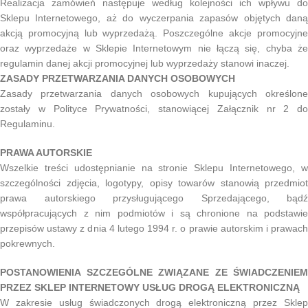
Realizacja zamówień następuje według kolejności ich wpływu do
Sklepu Internetowego, aż do wyczerpania zapasów objętych daną
akcją promocyjną lub wyprzedażą. Poszczególne akcje promocyjne
oraz wyprzedaże w Sklepie Internetowym nie łączą się, chyba że
regulamin danej akcji promocyjnej lub wyprzedaży stanowi inaczej.
ZASADY PRZETWARZANIA DANYCH OSOBOWYCH
Zasady przetwarzania danych osobowych kupujących określone
zostały w Polityce Prywatności, stanowiącej Załącznik nr 2 do
Regulaminu.
PRAWA AUTORSKIE
Wszelkie treści udostępnianie na stronie Sklepu Internetowego, w
szczególności zdjęcia, logotypy, opisy towarów stanowią przedmiot
prawa autorskiego przysługującego Sprzedającego, bądź
współpracujących z nim podmiotów i są chronione na podstawie
przepisów ustawy z dnia 4 lutego 1994 r. o prawie autorskim i prawach
pokrewnych.
POSTANOWIENIA SZCZEGÓLNE ZWIĄZANE ZE ŚWIADCZENIEM
PRZEZ SKLEP INTERNETOWY USŁUG DROGĄ ELEKTRONICZNĄ
W zakresie usług świadczonych drogą elektroniczną przez Sklep