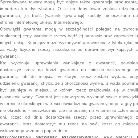
Sprzedawane towary mogą być objęte także gwarancją producenta,
importera lub dystrybutora. O ile na dany towar została udzielona
gwarancja, jej treść (warunki gwarancji) zostały umieszczone na
stronie internetowej Sklepu Internetowego.
Obowiązki gwaranta mogą w szczególności polegać na zwrocie
zapłaconej ceny, wymianie rzeczy bądź jej naprawie oraz zapewnieniu
innych usług. Kupujący może wykonywać uprawnienia z tytułu rękojmi
za wady fizyczne rzeczy niezależnie od uprawnień wynikających z
gwarancji.
Kto wykonuje uprawnienia wynikające z gwarancji, powinien
dostarczyć rzecz na koszt gwaranta do miejsca wskazanego w
gwarancji lub do miejsca, w którym rzecz została wydana przy
udzieleniu gwarancji chyba, że z okoliczności wynika, iż wada powinna
być usunięta w miejscu, w którym rzecz znajdowała się w chwili
ujawnienia wady. Gwarant jest obowiązany wykonać swoje obowiązki
w terminie określonym w treści oświadczenia gwarancyjnego, a gdy go
nie określono – niezwłocznie, ale nie później niż w terminie czternastu
dni, licząc od dnia dostarczenia rzeczy przez uprawnionego z
gwarancji, oraz dostarczyć mu rzecz na swój koszt do miejsca
wskazanego w zdaniu poprzednim.
POZASĄDOWE SPOSOBY ROZPATRYWANIA REKLAMACJI I