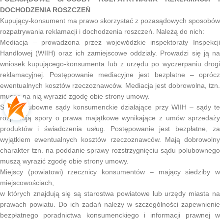
DOCHODZENIA ROSZCZEŃ
Kupujący-konsument ma prawo skorzystać z pozasądowych sposobów
rozpatrywania reklamacji i dochodzenia roszczeń. Należą do nich:
Mediacja – prowadzona przez wojewódzkie inspektoraty Inspekcji
Handlowej (WIIH) oraz ich zamiejscowe oddziały. Prowadzi się ją na
wniosek kupującego-konsumenta lub z urzędu po wyczerpaniu drogi
reklamacyjnej. Postępowanie mediacyjne jest bezpłatne – oprócz
ewentualnych kosztów rzeczoznawców. Mediacja jest dobrowolna, tzn.
muszą na nią wyrazić zgodę obie strony umowy.
Stałe polubowne sądy konsumenckie działające przy WIIH – sądy te
rozpatrują spory o prawa majątkowe wynikające z umów sprzedaży
produktów i świadczenia usług. Postępowanie jest bezpłatne, za
wyjątkiem ewentualnych kosztów rzeczoznawców. Mają dobrowolny
charakter tzn. na poddanie sprawy rozstrzygnięciu sądu polubownego
muszą wyrazić zgodę obie strony umowy.
Miejscy (powiatowi) rzecznicy konsumentów – mający siedziby w
miejscowościach,
w których znajdują się są starostwa powiatowe lub urzędy miasta na
prawach powiatu. Do ich zadań należy w szczególności zapewnienie
bezpłatnego poradnictwa konsumenckiego i informacji prawnej w