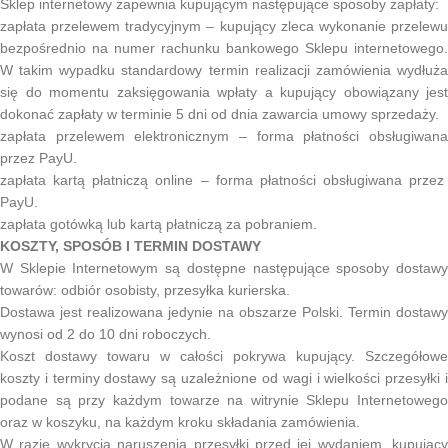
Sklep internetowy zapewnia kupującym następujące sposoby zapłaty:
zapłata przelewem tradycyjnym – kupujący zleca wykonanie przelewu
bezpośrednio na numer rachunku bankowego Sklepu internetowego.
W takim wypadku standardowy termin realizacji zamówienia wydłuża
się do momentu zaksięgowania wpłaty a kupujący obowiązany jest
dokonać zapłaty w terminie 5 dni od dnia zawarcia umowy sprzedaży.
zapłata przelewem elektronicznym – forma płatności obsługiwana
przez PayU.
zapłata kartą płatniczą online – forma płatności obsługiwana przez
PayU.
zapłata gotówką lub kartą płatniczą za pobraniem.
KOSZTY, SPOSÓB I TERMIN DOSTAWY
W Sklepie Internetowym są dostępne następujące sposoby dostawy
towarów: odbiór osobisty, przesyłka kurierska.
Dostawa jest realizowana jedynie na obszarze Polski. Termin dostawy
wynosi od 2 do 10 dni roboczych.
Koszt dostawy towaru w całości pokrywa kupujący. Szczegółowe
koszty i terminy dostawy są uzależnione od wagi i wielkości przesyłki i
podane są przy każdym towarze na witrynie Sklepu Internetowego
oraz w koszyku, na każdym kroku składania zamówienia.
W razie wykrycia naruszenia przesyłki przed jej wydaniem, kupujący