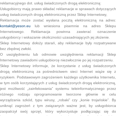
reklamacyjnego dot. usług świadczonych drogą elektroniczną:
Usługobiorcy mają prawo składać reklamacje w sprawach dotyczących
usług świadczonych drogą elektroniczną przez Sklep Internetowy,
Reklamacja może zostać wysłana pocztą elektroniczną na adres:
kontakt@yeson.eu
lub wniesiona pisemnie na adres Sklepu
Internetowego. Reklamacja powinna zawierać oznaczenie
usługobiorcy i wskazanie okoliczności uzasadniających jej złożenie.
Sklep Internetowy dołoży starań, aby reklamacje były rozpatrywane
bez zbędnej zwłoki.
O uwzględnieniu lub odmowie uwzględnienia reklamacji Sklep
Internetowy zawiadomi usługobiorcę niezwłocznie po jej rozpatrzeniu.
Sklep Internetowy informuje, że korzystanie z usług świadczonych
drogą elektroniczną za pośrednictwem sieci Internet wiąże się z
ryzykiem. Podstawowym zagrożeniem każdego użytkownika Internetu,
w tym osób korzystających z usług świadczonych drogą elektroniczną,
jest możliwość „zainfekowania” systemu teleinformatycznego przez
różnego rodzaju oprogramowanie tworzone głównie w celu
wyrządzania szkód, typu wirusy, „robaki” czy „konie trojańskie”. By
uniknąć zagrożeń z tym związanych ważne jest, by usługobiorca
zaopatrzył swój sprzęt, który wykorzystuje podłączając się do