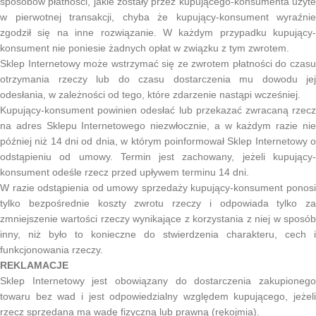
sposobów płatności, jakie zostały przez kupującego-konsumenta użyte
w pierwotnej transakcji, chyba że kupujący-konsument wyraźnie
zgodził się na inne rozwiązanie. W każdym przypadku kupujący-
konsument nie poniesie żadnych opłat w związku z tym zwrotem.
Sklep Internetowy może wstrzymać się ze zwrotem płatności do czasu
otrzymania rzeczy lub do czasu dostarczenia mu dowodu jej
odesłania, w zależności od tego, które zdarzenie nastąpi wcześniej.
Kupujący-konsument powinien odesłać lub przekazać zwracaną rzecz
na adres Sklepu Internetowego niezwłocznie, a w każdym razie nie
później niż 14 dni od dnia, w którym poinformował Sklep Internetowy o
odstąpieniu od umowy. Termin jest zachowany, jeżeli kupujący-
konsument odeśle rzecz przed upływem terminu 14 dni.
W razie odstąpienia od umowy sprzedaży kupujący-konsument ponosi
tylko bezpośrednie koszty zwrotu rzeczy i odpowiada tylko za
zmniejszenie wartości rzeczy wynikające z korzystania z niej w sposób
inny, niż było to konieczne do stwierdzenia charakteru, cech i
funkcjonowania rzeczy.
REKLAMACJE
Sklep Internetowy jest obowiązany do dostarczenia zakupionego
towaru bez wad i jest odpowiedzialny względem kupującego, jeżeli
rzecz sprzedana ma wadę fizyczną lub prawną (rękojmia).