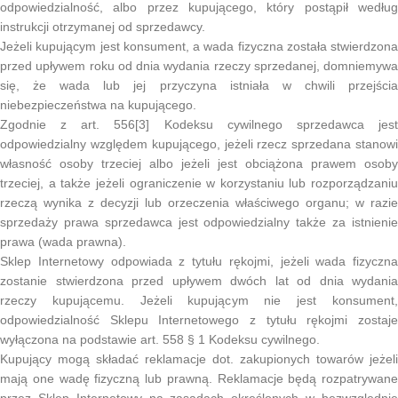
odpowiedzialność, albo przez kupującego, który postąpił według
instrukcji otrzymanej od sprzedawcy.
Jeżeli kupującym jest konsument, a wada fizyczna została stwierdzona
przed upływem roku od dnia wydania rzeczy sprzedanej, domniemywa
się, że wada lub jej przyczyna istniała w chwili przejścia
niebezpieczeństwa na kupującego.
Zgodnie z art. 556[3] Kodeksu cywilnego sprzedawca jest
odpowiedzialny względem kupującego, jeżeli rzecz sprzedana stanowi
własność osoby trzeciej albo jeżeli jest obciążona prawem osoby
trzeciej, a także jeżeli ograniczenie w korzystaniu lub rozporządzaniu
rzeczą wynika z decyzji lub orzeczenia właściwego organu; w razie
sprzedaży prawa sprzedawca jest odpowiedzialny także za istnienie
prawa (wada prawna).
Sklep Internetowy odpowiada z tytułu rękojmi, jeżeli wada fizyczna
zostanie stwierdzona przed upływem dwóch lat od dnia wydania
rzeczy kupującemu. Jeżeli kupującym nie jest konsument,
odpowiedzialność Sklepu Internetowego z tytułu rękojmi zostaje
wyłączona na podstawie art. 558 § 1 Kodeksu cywilnego.
Kupujący mogą składać reklamacje dot. zakupionych towarów jeżeli
mają one wadę fizyczną lub prawną. Reklamacje będą rozpatrywane