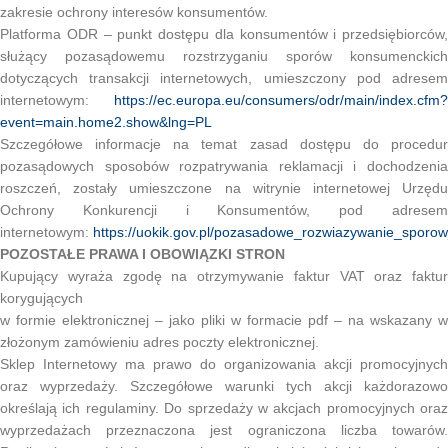
zakresie ochrony interesów konsumentów.
Platforma ODR – punkt dostępu dla konsumentów i przedsiębiorców,
służący pozasądowemu rozstrzyganiu sporów konsumenckich
dotyczących transakcji internetowych, umieszczony pod adresem
internetowym:
https://ec.europa.eu/consumers/odr/main/index.cfm?
event=main.home2.show&lng=PL
Szczegółowe informacje na temat zasad dostępu do procedur
pozasądowych sposobów rozpatrywania reklamacji i dochodzenia
roszczeń, zostały umieszczone na witrynie internetowej Urzędu
Ochrony Konkurencji i Konsumentów, pod adresem
internetowym:
https://uokik.gov.pl/pozasadowe_rozwiazywanie_spor
POZOSTAŁE PRAWA I OBOWIĄZKI STRON
Kupujący wyraża zgodę na otrzymywanie faktur VAT oraz faktur
korygujących
w formie elektronicznej – jako pliki w formacie pdf – na wskazany w
złożonym zamówieniu adres poczty elektronicznej.
Sklep Internetowy ma prawo do organizowania akcji promocyjnych
oraz wyprzedaży. Szczegółowe warunki tych akcji każdorazowo
określają ich regulaminy. Do sprzedaży w akcjach promocyjnych oraz
wyprzedażach przeznaczona jest ograniczona liczba towarów.