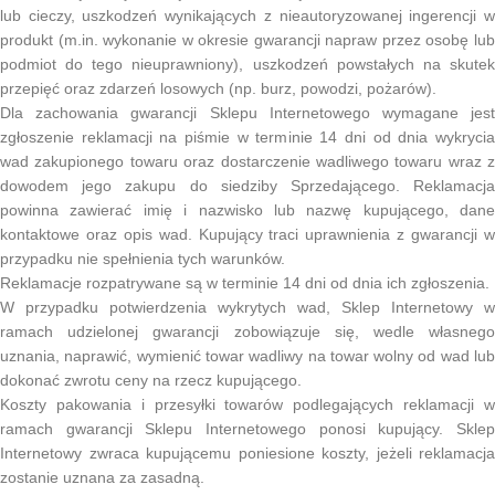
lub cieczy, uszkodzeń wynikających z nieautoryzowanej ingerencji w
produkt (m.in. wykonanie w okresie gwarancji napraw przez osobę lub
podmiot do tego nieuprawniony), uszkodzeń powstałych na skutek
przepięć oraz zdarzeń losowych (np. burz, powodzi, pożarów).
Dla zachowania gwarancji Sklepu Internetowego wymagane jest
zgłoszenie reklamacji na piśmie w terminie 14 dni od dnia wykrycia
wad zakupionego towaru oraz dostarczenie wadliwego towaru wraz z
dowodem jego zakupu do siedziby Sprzedającego. Reklamacja
powinna zawierać imię i nazwisko lub nazwę kupującego, dane
kontaktowe oraz opis wad. Kupujący traci uprawnienia z gwarancji w
przypadku nie spełnienia tych warunków.
Reklamacje rozpatrywane są w terminie 14 dni od dnia ich zgłoszenia.
W przypadku potwierdzenia wykrytych wad, Sklep Internetowy w
ramach udzielonej gwarancji zobowiązuje się, wedle własnego
uznania, naprawić, wymienić towar wadliwy na towar wolny od wad lub
dokonać zwrotu ceny na rzecz kupującego.
Koszty pakowania i przesyłki towarów podlegających reklamacji w
ramach gwarancji Sklepu Internetowego ponosi kupujący. Sklep
Internetowy zwraca kupującemu poniesione koszty, jeżeli reklamacja
zostanie uznana za zasadną.