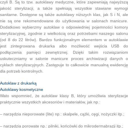
czyli B. Są to tzw. autoklawy medyczne, które zapewniają najwyższą
jakość sterylizacji, a także spełniają wszystkie stawiane wymogi
sanitarne. Dostępne są także autoklawy niższych klas, jak S i N, ale
nie są one rekomendowane do użytkowania w salonach manicure.
Dodatkowo wybierzmy autoklaw o odpowiedniej pojemności komory
sterylizacyjnej, zgodnie z wielkością oraz potrzebami naszego salonu
(od 8 do 22 litrów). Bardzo funkcjonalnym elementem w autoklawie
jest zintegrowana drukarka albo możliwość wejścia USB do
podłączenia pamięci zewnętrznej. Dzięki takim rozwiązaniom
uskuteczniamy w salonie manicure proces archiwizacji danych o
cyklach sterylizacyjnych. Zastępuje to całkowicie manualną ewidencję
dla potrzeb kontrolnych.
Autoklaw z drukarką
Autoklawy kosmetyczne
Wato wspomnieć, że autoklaw klasy B, który umożliwia sterylizacje
praktycznie wszystkich akcesoriów i materiałów, jak np.:
– narzędzia nieporowate (lite) np.: skalpele, cążki, cęgi, nożyczki itp.;
– narzędzia porowate np.: pilniki, końcówki do mikrodermabrazji itp.;