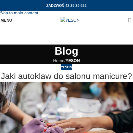
ZADZWOŃ
42 29 29 922
Skip to navigation
Skip to main content
MENU
Blog
Home
/
YESON
YESON
Jaki autoklaw do salonu manicure?