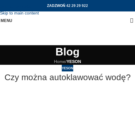
ZADZWOŃ
42 29 29 922
Skip to navigation
Skip to main content
MENU
Blog
Home
/
YESON
YESON
Czy można autoklawować wodę?