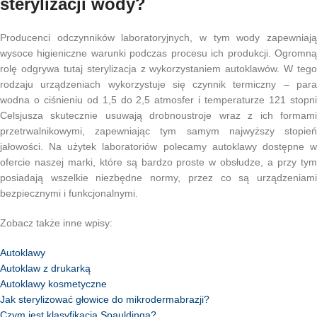
sterylizacji wody?
Producenci odczynników laboratoryjnych, w tym wody zapewniają
wysoce higieniczne warunki podczas procesu ich produkcji. Ogromną
rolę odgrywa tutaj sterylizacja z wykorzystaniem autoklawów. W tego
rodzaju urządzeniach wykorzystuje się czynnik termiczny – para
wodna o ciśnieniu od 1,5 do 2,5 atmosfer i temperaturze 121 stopni
Celsjusza skutecznie usuwają drobnoustroje wraz z ich formami
przetrwalnikowymi, zapewniając tym samym najwyższy stopień
jałowości. Na użytek laboratoriów polecamy autoklawy dostępne w
ofercie naszej marki, które są bardzo proste w obsłudze, a przy tym
posiadają wszelkie niezbędne normy, przez co są urządzeniami
bezpiecznymi i funkcjonalnymi.
Zobacz także inne wpisy:
Autoklawy
Autoklaw z drukarką
Autoklawy kosmetyczne
Jak sterylizować głowice do mikrodermabrazji?
Czym jest klasyfikacja Spauldinga?