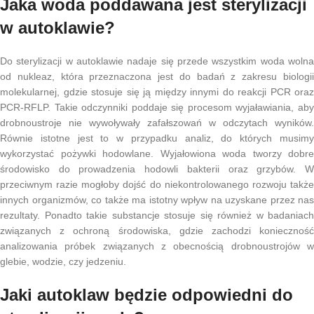
Jaka woda poddawana jest sterylizacji
w autoklawie?
Do sterylizacji w autoklawie nadaje się przede wszystkim woda wolna
od nukleaz, która przeznaczona jest do badań z zakresu biologii
molekularnej, gdzie stosuje się ją między innymi do reakcji PCR oraz
PCR-RFLP. Takie odczynniki poddaje się procesom wyjaławiania, aby
drobnoustroje nie wywoływały zafałszowań w odczytach wyników.
Równie istotne jest to w przypadku analiz, do których musimy
wykorzystać pożywki hodowlane. Wyjałowiona woda tworzy dobre
środowisko do prowadzenia hodowli bakterii oraz grzybów. W
przeciwnym razie mogłoby dojść do niekontrolowanego rozwoju także
innych organizmów, co także ma istotny wpływ na uzyskane przez nas
rezultaty. Ponadto takie substancje stosuje się również w badaniach
związanych z ochroną środowiska, gdzie zachodzi konieczność
analizowania próbek związanych z obecnością drobnoustrojów w
glebie, wodzie, czy jedzeniu.
Jaki autoklaw będzie odpowiedni do