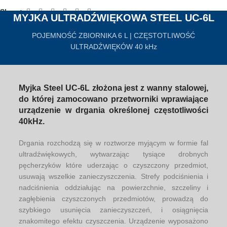
Share:
MYJKA ULTRADŹWIĘKOWA STEEL UC-6L
POJEMNOŚĆ ZBIORNIKA 6 L | CZĘSTOTLIWOŚĆ
ULTRADŹWIĘKÓW 40 kHz
Myjka Steel UC-6L złożona jest z wanny stalowej,
do której zamocowano przetworniki wprawiające
urządzenie w drgania określonej częstotliwości
40kHz.
Drgania rozchodzą się w roztworze myjącym w formie fal
ultradźwiękowych, wytwarzając tysiące drobnych
pęcherzyków które uderzając o czyszczony przedmiot,
usuwają wszelkie zanieczyszczenia. Strefy podciśnienia i
nadciśnienia oddziałując na powierzchnie, szczeliny i
zagłębienia czyszczonych przedmiotów, prowadzą do
szybkiego usunięcia zanieczyszczeń, i osiągnięcia
znakomitego efektu czyszczenia. Urządzenie wyposażono