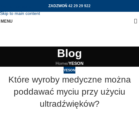
ZADZWOŃ
42 29 29 922
Skip to navigation
Skip to main content
MENU
Blog
Home
/
YESON
YESON
Które wyroby medyczne można
poddawać myciu przy użyciu
ultradźwięków?