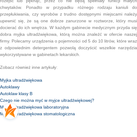
rozejść lub pęknąć, przez co nie będą spełniały funkcji małych
chwytaków. Ponadto w przypadku różnego rodzaju kaniuli do
przepłukiwania, czy wyrobów z trudno dostępnymi miejscami należy
upewnić się, że są one dobrze zanurzone w roztworze, który musi
docierać do ich wnętrza. W każdym gabinecie medycznym przyda się
dobra myjka ultradźwiękowa, którą można znaleźć w ofercie naszej
firmy. Polecamy urządzenia o pojemności od 5 do 10 litrów, które wraz
z odpowiednim detergentem pozwolą doczyścić wszelkie narzędzia
wykorzystywane w gabinetach lekarskich.
Zobacz również inne artykuły:
Myjka ultradźwiękowa
Autoklawy
Autoklaw klasy B
Czego nie można myć w myjce ultradźwiękowej?
Myjka ultradźwiękowa laboratoryjna
Myjka ultradźwiękowa stomatologiczna