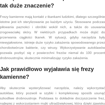
tak duże znaczenie?
Frezy kamienne mają kontakt z tkankami ludzkimi, dlatego szczególnie
istotne jest ich sterylizowanie po każdym użyciu. Stosowane podczas
piłowania paznokci i obróbki wokół nich, a także do usuwania
zrogowaciałej skóry. W niektórych przypadkach może dojść do
przerwania ciągłości tkanek. W sytuacji, gdyby narzędzia były
niewyjałowione, istnieje duże ryzyko zakażenia spowodowanego przez
chorobotwórcze bakterie, czy wirusy. Wykorzystywanie autoklawów
pozwala pozbyć się z powierzchni frezów niemal do 100 procent
drobnoustrojów, skutecznie minimalizując ryzyko zakażenia.
Jak prawidłowo wyjaławia się frezy
kamienne?
Aby skutecznie wysterylizować narzędzia, należy wykorzystać
autoklaw, który pozwoli w szybki i kompleksowy sposób usunąć
szkodliwe drobnoustroje. Podstawa to dokładnie doczyszczenie frez,
najlepiej z wykorzystaniem myjki ultradźwiękowej, która dzięki zjawisku