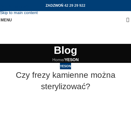
ZADZWOŃ
42 29 29 922
Skip to navigation
Skip to main content
MENU
Blog
Home
/
YESON
YESON
Czy frezy kamienne można
sterylizować?