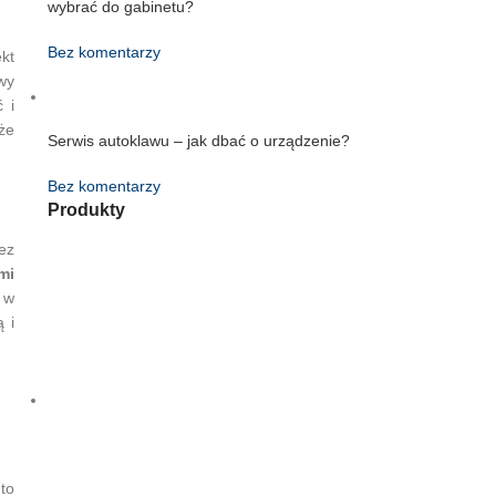
wybrać do gabinetu?
Bez komentarzy
kt
awy
 i
że
Serwis autoklawu – jak dbać o urządzenie?
Bez komentarzy
Produkty
ez
mi
 w
 i
to