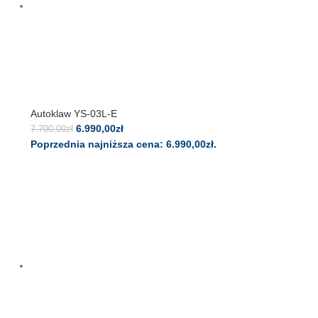
Autoklaw YS-03L-E
6.990,00
zł
7.700,00
zł
Poprzednia najniższa cena:
6.990,00
zł
.