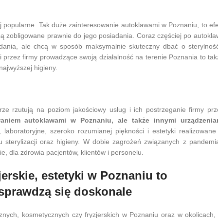
ej popularne. Tak duże zainteresowanie autoklawami w Poznaniu, to efe
re są zobligowane prawnie do jego posiadania. Coraz częściej po autokl
adania, ale chcą w sposób maksymalnie skuteczny dbać o sterylność
przez firmy prowadzące swoją działalność na terenie Poznania to tak
najwyższej higieny.
erze rzutują na poziom jakościowy usług i ich postrzeganie firmy prz
aniem autoklawami w Poznaniu, ale także innymi urządzenia
 laboratoryjne, szeroko rozumianej piękności i estetyki realizowane
 sterylizacji oraz higieny. W dobie zagrożeń związanych z pandemią
e, dla zdrowia pacjentów, klientów i personelu.
erskie, estetyki w Poznaniu to
 sprawdzą się doskonale
znych, kosmetycznych czy fryzjerskich w Poznaniu oraz w okolicach, 