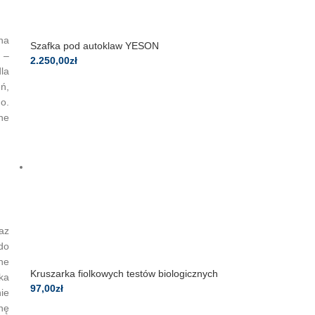
na
Szafka pod autoklaw YESON
–
2.250,00
zł
la
ń,
o.
ne
az
do
ne
Kruszarka fiolkowych testów biologicznych
ka
97,00
zł
ie
nę