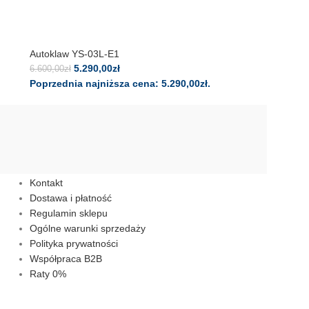
Autoklaw YS-03L-E1
5.290,00
zł
6.600,00
zł
Poprzednia najniższa cena:
5.290,00
zł
.
Informacje
Kontakt
Dostawa i płatność
Regulamin sklepu
Ogólne warunki sprzedaży
Polityka prywatności
Współpraca B2B
Raty 0%