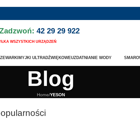
 Zadzwoń:
42 29 29 922
ŁKA WSZYSTKICH URZĄDZEŃ
ZEWARKI
MYJKI ULTRADŹWIĘKOWE
UZDATNIANIE WODY
SMARO
Blog
Home
/
YESON
opularności