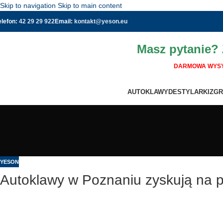
Skip to navigation
Skip to main content
elefon:
42 29 29 922
Email:
kontakt@yeson.eu
Masz pytanie?
DARMOWA WYSY
AUTOKLAWY
DESTYLARKI
ZGR
YESON
Autoklawy w Poznaniu zyskują na p