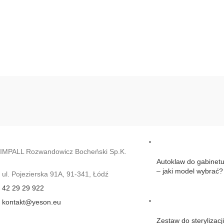
Ostatnie posty
IMPALL Rozwandowicz Bocheński Sp.K.
Autoklaw do gabinet
– jaki model wybrać?
ul. Pojezierska 91A, 91-341, Łódź
42 29 29 922
kontakt@yeson.eu
Zestaw do sterylizacj