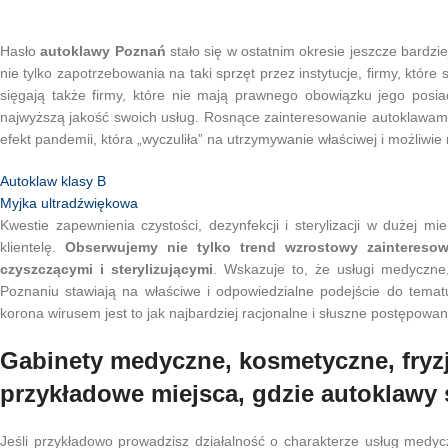
Hasło
autoklawy Poznań
stało się w ostatnim okresie jeszcze bardzi
nie tylko zapotrzebowania na taki sprzęt przez instytucje, firmy, któ
sięgają także firmy, które nie mają prawnego obowiązku jego posi
najwyższą jakość swoich usług. Rosnące zainteresowanie autoklawami 
efekt pandemii, która „wyczuliła” na utrzymywanie właściwej i możliwie 
Autoklaw klasy B
Myjka ultradźwiękowa
Kwestie zapewnienia czystości, dezynfekcji i sterylizacji w dużej mi
klientelę.
Obserwujemy nie tylko trend wzrostowy zainteresow
czyszczącymi i sterylizującymi
. Wskazuje to, że usługi medyczne,
Poznaniu stawiają na właściwe i odpowiedzialne podejście do tematu
korona wirusem jest to jak najbardziej racjonalne i słuszne postępowani
Gabinety medyczne, kosmetyczne, fryzj
przykładowe miejsca, gdzie autoklawy
Jeśli przykładowo prowadzisz działalność o charakterze usług medyc