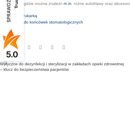
SPRAWDŹ OPINIE
internetową, gdzie można znaleźć
m.in
. różne autoklawy oraz akcesoria
Autoklaw z drukarką
Smarownica do końcówek stomatologicznych
Autoklaw
5.0
Najnowsze
Wytyczne do dezynfekcji i sterylizacji w zakładach opieki zdrowotnej
– klucz do bezpieczeństwa pacjentów