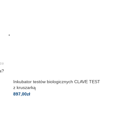
ze
a?
Inkubator testów biologicznych CLAVE TEST
z kruszarką
897,00
zł