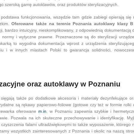
o szeroką gamę autoklawów, oraz produktów sterylizacyjnych.
podstawa funkcjonowania, wszędzie tam gdzie zabiegi opierają się 
dzkim.
Oferowane także na terenie Poznania autoklawy klasy B
ji, bardzo intuicyjny, nieskomplikowany, z odpowiednią dokumentacją d
 normy i wytyczne prawne. Przeznaczone są do sterylizacji urządze
ukarką to wygodna dokumentacja wprost z urządzenia sterylizująceg
iu i w innych miastach Polski to gwarancja solidności, nowoczes
lizacyjne oraz autoklawy w Poznaniu
sięgają także po dodatkowe akcesoria i materiały dezynfekujące or
rzydatne są rękawy papierowo-foliowe (gotowe czy też w formie rolki 
rzewarka oferowane
m.in
. w Poznaniu zapewnia szybkie i hermetycz
awie. Pozwala na ich skuteczne przechowywanie i identyfikację. Myj
czyszczenia falami ultradźwiękowymi to także wyposażenie, którego n
my wszystkich zainteresowanych z Poznania i okolic na naszą stro