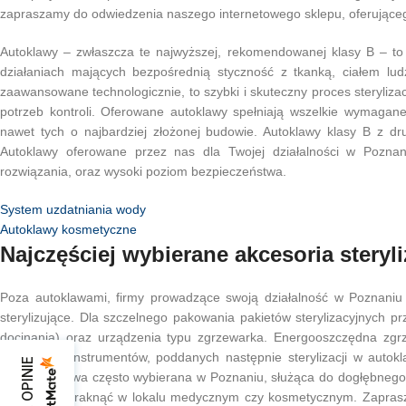
zapraszamy do odwiedzenia naszego internetowego sklepu, oferująceg
Autoklawy – zwłaszcza te najwyższej, rekomendowanej klasy B – to 
działaniach mających bezpośrednią styczność z tkanką, ciałem lu
zaawansowane technologicznie, to szybki i skuteczny proces sterylizac
potrzeb kontroli. Oferowane autoklawy spełniają wszelkie wymagane
nawet tych o najbardziej złożonej budowie. Autoklawy klasy B z dr
Autoklawy oferowane przez nas dla Twojej działalności w Poznan
rozwiązania, oraz wysoki poziom bezpieczeństwa.
System uzdatniania wody
Autoklawy kosmetyczne
Najczęściej wybierane akcesoria stery
Poza autoklawami, firmy prowadzące swoją działalność w Poznaniu 
sterylizujące. Dla szczelnego pakowania pakietów sterylizacyjnych p
docinania) oraz urządzenia typu zgrzewarka. Energooszczędna zg
zamkniecie instrumentów, poddanych następnie sterylizacji w autokl
ultradźwiękowa często wybierana w Poznaniu, służąca do dogłębnego 
powinno zabraknąć w lokalu medycznym czy kosmetycznym. Zaprasza