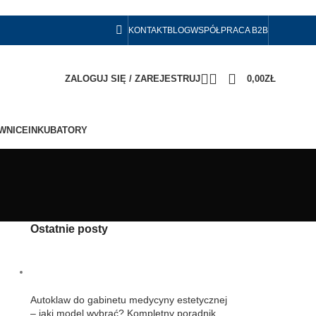
KONTAKT
BLOG
WSPÓŁPRACA B2B
ZALOGUJ SIĘ / ZAREJESTRUJ
0,00
ZŁ
WNICE
INKUBATORY
Ostatnie posty
Autoklaw do gabinetu medycyny estetycznej
– jaki model wybrać? Kompletny poradnik