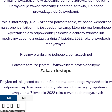
formalne wykształcenie w dziedzinie ochrony zdrowia lub medycyny
lub wykonuję zawód związany z ochroną zdrowia, lub osobą
prowadzącą obrót wyrobami.
Pole z informacją „Nie” - oznacza potwierdzenie, że osoba wchodząca
na stronę jest laikiem, tj. jest osobą fizyczną, która nie ma formalnego
wykształcenia w odpowiedniej dziedzinie ochrony zdrowia lub
medycyny zgodnie z ustawą z dnia 7 kwietnia 2022 roku o wyrobach
medycznych.
Prosimy o wybranie jednego z poniższych pól
Potwierdzam, że jestem użytkownikiem profesjonalnym:
Zakaz dostępu
Przykro mi, ale jesteś osobą, która nie ma formalnego wykształcenia w
odpowiedniej dziedzinie ochrony zdrowia lub medycyny zgodnie z
ustawą z dnia 7 kwietnia 2022 roku o wyrobach medycznych.
TAK
NIE
Sklep
Sidebar
Ulubione
Koszyk
Moje konto