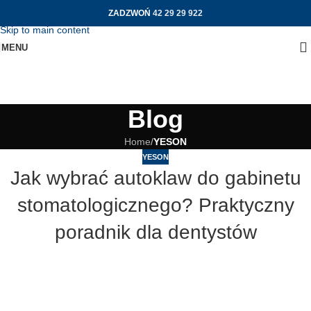
ZADZWOŃ
42 29 29 922
Skip to navigation
Skip to main content
MENU
Blog
Home
/
YESON
YESON
Jak wybrać autoklaw do gabinetu
stomatologicznego? Praktyczny
poradnik dla dentystów