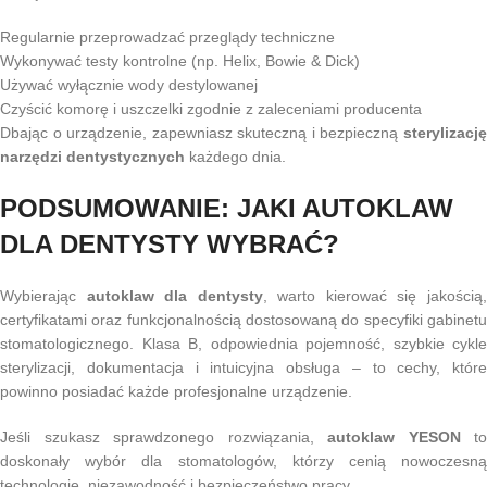
Regularnie przeprowadzać przeglądy techniczne
Wykonywać testy kontrolne (np. Helix, Bowie & Dick)
Używać wyłącznie wody destylowanej
Czyścić komorę i uszczelki zgodnie z zaleceniami producenta
Dbając o urządzenie, zapewniasz skuteczną i bezpieczną
sterylizację
narzędzi dentystycznych
każdego dnia.
PODSUMOWANIE: JAKI AUTOKLAW
DLA DENTYSTY WYBRAĆ?
Wybierając
autoklaw dla dentysty
, warto kierować się jakością
certyfikatami oraz funkcjonalnością dostosowaną do specyfiki gabinetu
stomatologicznego. Klasa B, odpowiednia pojemność, szybkie cykle
sterylizacji, dokumentacja i intuicyjna obsługa – to cechy, które
powinno posiadać każde profesjonalne urządzenie.
Jeśli szukasz sprawdzonego rozwiązania,
autoklaw YESON
to
doskonały wybór dla stomatologów, którzy cenią nowoczesną
technologię, niezawodność i bezpieczeństwo pracy.