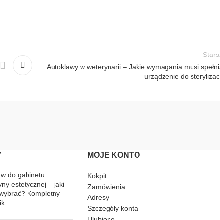
Stars
Autoklawy w weterynarii – Jakie wymagania musi spełni
urządzenie do sterylizac
Y
MOJE KONTO
aw do gabinetu
Kokpit
ny estetycznej – jaki
Zamówienia
wybrać? Kompletny
Adresy
ik
Szczegóły konta
Ulubione