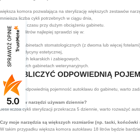
większa komora pozwalająca na sterylizację większych zestawów narzę
mniejsza liczba cykli potrzebnych w ciągu dnia,
oszczędność czasu przy dużym obciążeniu gabinetu.
SPRAWDŹ OPINIE
Autoklaw 18 litrów najlepiej sprawdzi się w:
większych gabinetach stomatologicznych (z dwoma lub więcej fotelami)
klinikach medycyny estetycznej,
przychodniach lekarskich i zabiegowych,
rozbudowanych gabinetach weterynaryjnych.
JAK OBLICZYĆ ODPOWIEDNIĄ POJE
Aby dobrać odpowiednią pojemność autoklawu do gabinetu, warto zadać
5.0
Ile zestawów narzędzi używam dziennie?
Jeśli liczba cykli sterylizacji przekracza 5 dziennie, warto rozważyć au
Czy moje narzędzia są większych rozmiarów (np. tacki, końcówki
W takim przypadku większa komora autoklawu 18 litrów będzie bardziej