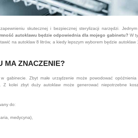
pewnieniu skutecznej i bezpiecznej sterylizacji narzędzi. Jednym
emność autoklawu będzie odpowiednia dla mojego gabinetu?
W t
stawić na autoklaw 8 litrów, a kiedy lepszym wyborem będzie autoklaw 
 MA ZNACZENIE?
 w gabinecie. Zbyt małe urządzenie może powodować opóźnienia
żyć. Z kolei zbyt duży autoklaw może generować niepotrzebne kosz
wany do:
naria, medycyna),