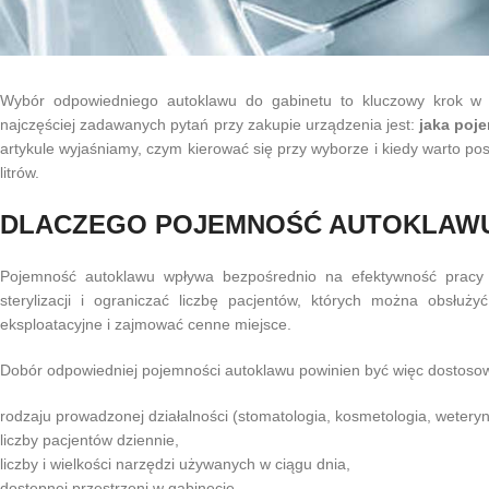
Wybór odpowiedniego autoklawu do gabinetu to kluczowy krok w za
najczęściej zadawanych pytań przy zakupie urządzenia jest:
jaka poj
artykule wyjaśniamy, czym kierować się przy wyborze i kiedy warto po
litrów.
DLACZEGO POJEMNOŚĆ AUTOKLAWU
Pojemność autoklawu wpływa bezpośrednio na efektywność pracy
sterylizacji i ograniczać liczbę pacjentów, których można obsłu
eksploatacyjne i zajmować cenne miejsce.
Dobór odpowiedniej pojemności autoklawu powinien być więc dostoso
rodzaju prowadzonej działalności (stomatologia, kosmetologia, wetery
liczby pacjentów dziennie,
liczby i wielkości narzędzi używanych w ciągu dnia,
dostępnej przestrzeni w gabinecie.