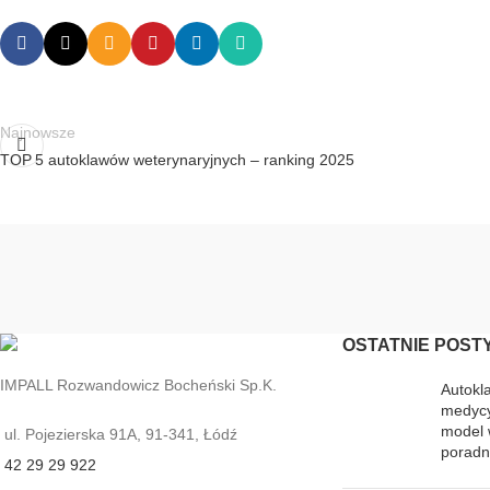
Najnowsze
TOP 5 autoklawów weterynaryjnych – ranking 2025
OSTATNIE POST
IMPALL Rozwandowicz Bocheński Sp.K.
Autokl
medycy
model 
ul. Pojezierska 91A, 91-341, Łódź
poradn
42 29 29 922