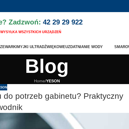
ie? Zadzwoń:
42 29 29 922
WYSYŁKA WSZYSTKICH URZĄDZEŃ
ZEWARKI
MYJKI ULTRADŹWIĘKOWE
UZDATNIANIE WODY
SMARO
Blog
Home
/
YESON
ESON
 do potrzeb gabinetu? Praktyczny
wodnik