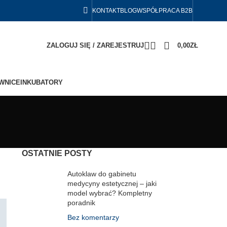
KONTAKT
BLOG
WSPÓŁPRACA B2B
ZALOGUJ SIĘ / ZAREJESTRUJ
0,00
ZŁ
WNICE
INKUBATORY
OSTATNIE POSTY
Autoklaw do gabinetu
medycyny estetycznej – jaki
model wybrać? Kompletny
poradnik
Bez komentarzy