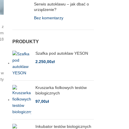
Serwis autoklawu – jak dbać o
urządzenie?
Bez komentarzy
 z
ym
18
PRODUKTY
Szafka pod autoklaw YESON
2.250,00
zł
 w
ty
Kruszarka fiolkowych testów
biologicznych
97,00
zł
Inkubator testów biologicznych