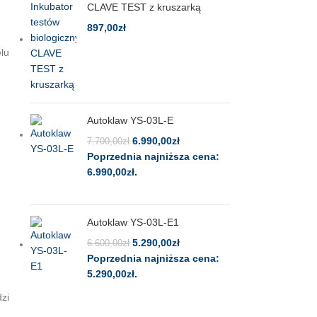
CLAVE TEST z kruszarką
897,00
zł
lu
Autoklaw YS-03L-E
6.990,00
zł
7.700,00
zł
Poprzednia najniższa cena:
6.990,00
zł
.
Autoklaw YS-03L-E1
5.290,00
zł
6.600,00
zł
Poprzednia najniższa cena:
5.290,00
zł
.
zi