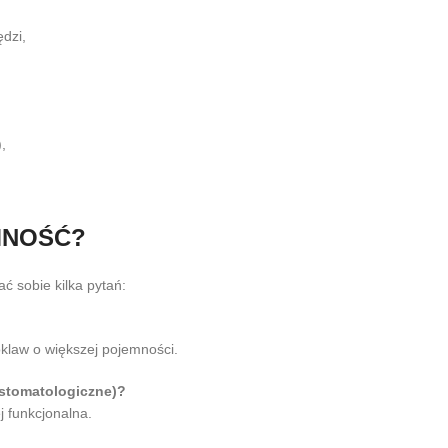
dzi,
,
MNOŚĆ?
 sobie kilka pytań:
toklaw o większej pojemności.
 stomatologiczne)?
 funkcjonalna.