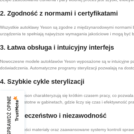
2.
Zgodność z normami i certyfikatami
Wszystkie autoklawy Yeson są zgodne z międzynarodowymi normami bez
urządzenia te spełniają najwyższe wymagania jakościowe i mogą być
3.
Łatwa obsługa i intuicyjny interfejs
Nowoczesne modele autoklawów Yeson wyposażone są w intuicyjne pan
doświadczenia. Automatyczne programy sterylizacji pozwalają na dost
4.
Szybkie cykle sterylizacji
Autoklawy Yeson charakteryzują się krótkim czasem pracy, co pozwala
SPRAWDŹ OPINIE
szczególnie istotne w gabinetach, gdzie liczy się czas i efektywność pr
5.
Bezpieczeństwo i niezawodność
Wysokiej jakości materiały oraz zaawansowane systemy kontroli sprawi