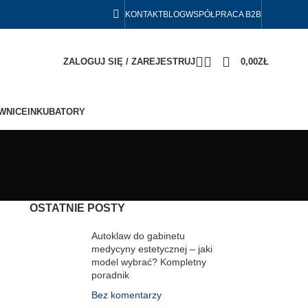
KONTAKT
BLOG
WSPÓŁPRACA B2B
ZALOGUJ SIĘ / ZAREJESTRUJ
0,00
ZŁ
WNICE
INKUBATORY
OSTATNIE POSTY
Autoklaw do gabinetu
medycyny estetycznej – jaki
model wybrać? Kompletny
poradnik
Bez komentarzy