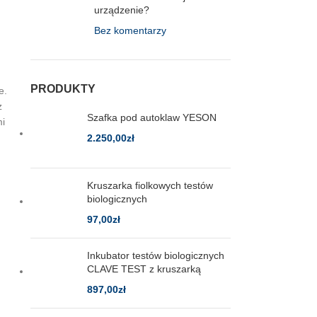
urządzenie?
Bez komentarzy
PRODUKTY
e.
z
Szafka pod autoklaw YESON
mi
2.250,00
zł
Kruszarka fiolkowych testów
biologicznych
97,00
zł
Inkubator testów biologicznych
CLAVE TEST z kruszarką
897,00
zł