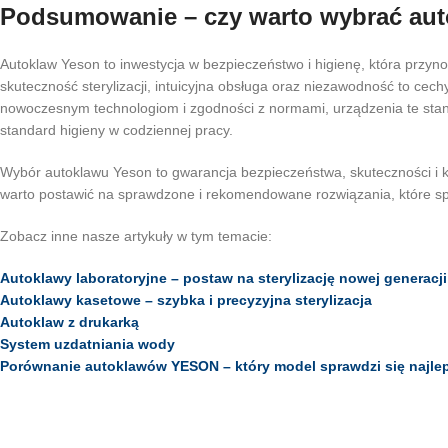
Podsumowanie – czy warto wybrać au
Autoklaw Yeson to inwestycja w bezpieczeństwo i higienę, która przyno
skuteczność sterylizacji, intuicyjna obsługa oraz niezawodność to cechy
nowoczesnym technologiom i zgodności z normami, urządzenia te stano
standard higieny w codziennej pracy.
Wybór autoklawu Yeson to gwarancja bezpieczeństwa, skuteczności i komf
warto postawić na sprawdzone i rekomendowane rozwiązania, które sp
Zobacz inne nasze artykuły w tym temacie:
Autoklawy laboratoryjne – postaw na sterylizację nowej generacji
Autoklawy kasetowe – szybka i precyzyjna sterylizacja
Autoklaw z drukarką
System uzdatniania wody
Porównanie autoklawów YESON – który model sprawdzi się najlep