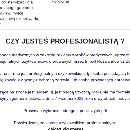
Porównaj
do sterylizacji dla
kującego gabinetu –
toklaw, myjkę
źwiękową i zgrzewarkę
ć?
CZY JESTEŚ PROFESJONALISTĄ ?
robach medycznych w zakresie reklamy wyrobów medycznych, uprzejmie 
sjonalnych użytkowników, oferowanych przez Impall Rozwandowicz Boc
 na stronę jest profesjonalnym użytkownikiem, tj. osobą posiadającą 
ję zawód związany z ochroną zdrowia, lub osobą prowadzącą obrót wy
ąca na stronę jest laikiem, tj. jest osobą fizyczną, która nie ma forma
yny zgodnie z ustawą z dnia 7 kwietnia 2022 roku o wyrobach medyc
Prosimy o wybranie jednego z poniższych pól
Potwierdzam, że jestem użytkownikiem profesjonalnym:
Zakaz dostępu