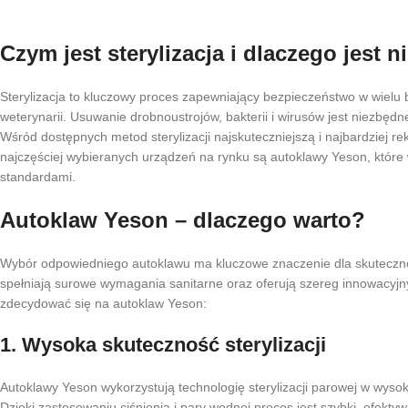
Czym jest sterylizacja i dlaczego jest 
Sterylizacja to kluczowy proces zapewniający bezpieczeństwo w wielu 
weterynarii. Usuwanie drobnoustrojów, bakterii i wirusów jest niezbęd
Wśród dostępnych metod sterylizacji najskuteczniejszą i najbardziej 
najczęściej wybieranych urządzeń na rynku są autoklawy Yeson, które
standardami.
Autoklaw Yeson – dlaczego warto?
Wybór odpowiedniego autoklawu ma kluczowe znaczenie dla skutecznośc
spełniają surowe wymagania sanitarne oraz oferują szereg innowacyjn
zdecydować się na autoklaw Yeson:
1.
Wysoka skuteczność sterylizacji
Autoklawy Yeson wykorzystują technologię sterylizacji parowej w wysok
Dzięki zastosowaniu ciśnienia i pary wodnej proces jest szybki, efektyw