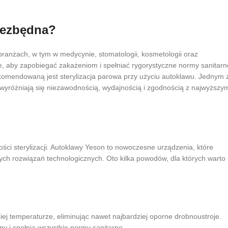
niezbędna?
branżach, w tym w medycynie, stomatologii, kosmetologii oraz
ne, aby zapobiegać zakażeniom i spełniać rygorystyczne normy sanitarn
rekomendowaną jest sterylizacja parowa przy użyciu autoklawu. Jednym 
 wyróżniają się niezawodnością, wydajnością i zgodnością z najwyższy
i sterylizacji. Autoklawy Yeson to nowoczesne urządzenia, które
ych rozwiązań technologicznych. Oto kilka powodów, dla których warto
iej temperaturze, eliminując nawet najbardziej oporne drobnoustroje.
ny i spełnia wszystkie normy sanitarne.