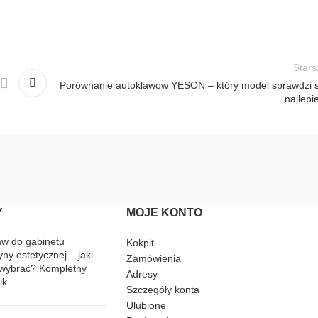
Stars
Porównanie autoklawów YESON – który model sprawdzi s
najlepi
Y
MOJE KONTO
aw do gabinetu
Kokpit
ny estetycznej – jaki
Zamówienia
wybrać? Kompletny
Adresy
ik
Szczegóły konta
Ulubione