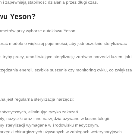
zapewniają stabilność działania przez długi czas.
awu Yeson?
rametrów przy wyborze autoklawu Yeson:
rać modele o większej pojemności, aby jednocześnie sterylizować
ryby pracy, umożliwiające sterylizację zarówno narzędzi luzem, jak i
ędzania energii, szybkie suszenie czy monitoring cyklu, co zwiększa
 jest regularna sterylizacja narzędzi:
entystycznych, eliminując ryzyko zakażeń.
ety, nożyczki oraz inne narzędzia używane w kosmetologii.
rmy sterylizacji wymagane w środowisku medycznym.
narzędzi chirurgicznych używanych w zabiegach weterynaryjnych.