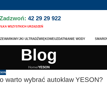
 Zadzwoń:
42 29 29 922
ŁKA WSZYSTKICH URZĄDZEŃ
ZEWARKI
MYJKI ULTRADŹWIĘKOWE
UZDATNIANIE WODY
SMARO
Blog
Home
/
YESON
ESON
ego warto wybrać autoklaw YESON?