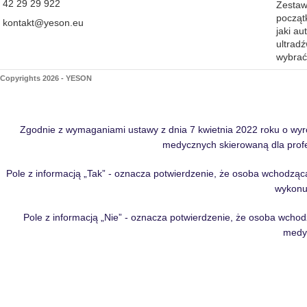
42 29 29 922
Zestaw 
począt
kontakt@yeson.eu
jaki au
ultrad
wybra
Copyrights 2026 - YESON
Zgodnie z wymaganiami ustawy z dnia 7 kwietnia 2022 roku o wy
medycznych skierowaną dla profe
Pole z informacją „Tak” - oznacza potwierdzenie, że osoba wchodząca
wykonu
Pole z informacją „Nie” - oznacza potwierdzenie, że osoba wchodz
medyc