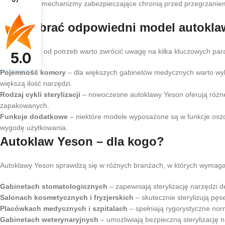
Wbudowane mechanizmy zabezpieczające chronią przed przegrzaniem i 
Jak wybrać odpowiedni model autokl
W zależności od potrzeb warto zwrócić uwagę na kilka kluczowych pa
5.0
Pojemność komory
– dla większych gabinetów medycznych warto wyb
większą ilość narzędzi.
Rodzaj cykli sterylizacji
– nowoczesne autoklawy Yeson oferują różne t
zapakowanych.
Funkcje dodatkowe
– niektóre modele wyposażone są w funkcje oszcz
wygodę użytkowania.
Autoklaw Yeson – dla kogo?
Autoklawy Yeson sprawdzą się w różnych branżach, w których wymagana
Gabinetach stomatologicznych
– zapewniają sterylizację narzędzi d
Salonach kosmetycznych i fryzjerskich
– skutecznie sterylizują pęs
Placówkach medycznych i szpitalach
– spełniają rygorystyczne no
Gabinetach weterynaryjnych
– umożliwiają bezpieczną sterylizację 