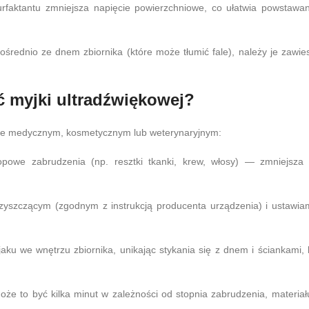
faktantu zmniejsza napięcie powierzchniowe, co ułatwia powstawan
średnio ze dnem zbiornika (które może tłumić fale), należy je zawies
ć myjki ultradźwiękowej?
ecie medycznym, kosmetycznym lub weterynaryjnym:
owe zabrudzenia (np. resztki tkanki, krew, włosy) — zmniejsza 
yszczącym (zgodnym z instrukcją producenta urządzenia) i ustawia
ku we wnętrzu zbiornika, unikając stykania się z dnem i ściankami, 
e to być kilka minut w zależności od stopnia zabrudzenia, materiału