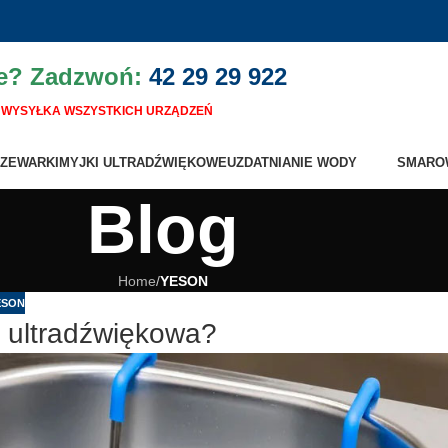
ie? Zadzwoń:
42 29 29 922
WYSYŁKA WSZYSTKICH URZĄDZEŃ
ZEWARKI
MYJKI ULTRADŹWIĘKOWE
UZDATNIANIE WODY
SMARO
Blog
Home
/
YESON
ESON
 ultradźwiękowa?