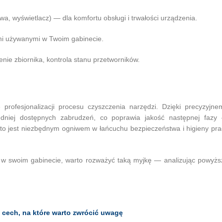
wa, wyświetlacz) — dla komfortu obsługi i trwałości urządzenia.
mi używanymi w Twoim gabinecie.
nie zbiornika, kontrola stanu przetworników.
profesjonalizacji procesu czyszczenia narzędzi. Dzięki precyzyjne
trudniej dostępnych zabrudzeń, co poprawia jakość następnej fazy
, to jest niezbędnym ogniwem w łańcuchu bezpieczeństwa i higieny pra
o w swoim gabinecie, warto rozważyć taką myjkę — analizując powyżs
cech, na które warto zwrócić uwagę