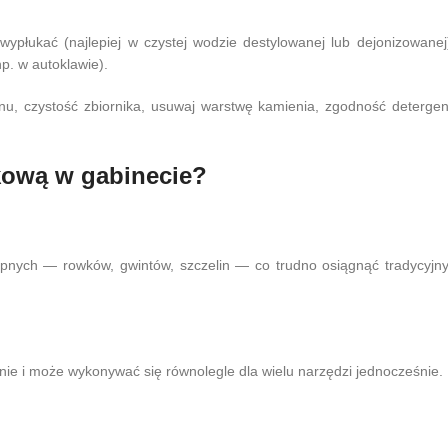
ypłukać (najlepiej w czystej wodzie destylowanej lub dejonizowanej)
np. w autoklawie).
nu, czystość zbiornika, usuwaj warstwę kamienia, zgodność detergen
kową w gabinecie?
ępnych — rowków, gwintów, szczelin — co trudno osiągnąć tradycyjn
nie i może wykonywać się równolegle dla wielu narzędzi jednocześnie.