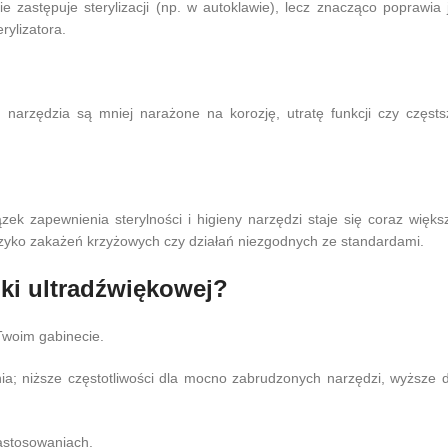
astępuje sterylizacji (np. w autoklawie), lecz znacząco poprawia j
rylizatora.
 narzędzia są mniej narażone na korozję, utratę funkcji czy częsts
 zapewnienia sterylności i higieny narzędzi staje się coraz większ
zyko zakażeń krzyżowych czy działań niezgodnych ze standardami.
ki ultradźwiękowej?
Twoim gabinecie.
a; niższe częstotliwości dla mocno zabrudzonych narzędzi, wyższe d
astosowaniach.