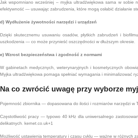
Jak wspomniano wcześniej – myjka ultradźwiękowa sama w sobie nie z
efektywność — usuwając zabrudzenia, które mogą osłabić działanie ste
d) Wydłużenie żywotności narzędzi i urządzeń
Dzięki skutecznemu usuwaniu osadów, płytkich zabrudzeń i biofilmu
uszkodzenia — co może przynieść oszczędności w dłuższym okresie.
e) Wzrost bezpieczeństwa i zgodność z normami
W gabinetach medycznych, weterynaryjnych i kosmetycznych obowiązek
Myjka ultradźwiękowa pomaga spełniać wymagania i minimalizować ry
Na co zwrócić uwagę przy wyborze myj
Pojemność zbiornika — dopasowana do ilości i rozmiarów narzędzi w 
Częstotliwość pracy — typowo 40 kHz dla uniwersalnego zastosowani
delikatnych. kemet.co.uk+1
Możliwość ustawienia temperatury i czasu cyklu — ważne w różnych z