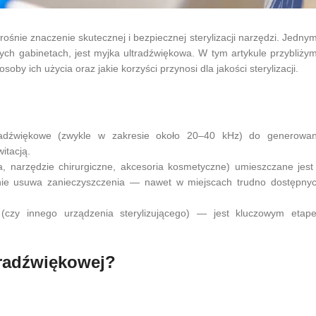
ośnie znaczenie skutecznej i bezpiecznej sterylizacji narzędzi. Jedny
ych gabinetach, jest myjka ultradźwiękowa. W tym artykule przybliżym
soby ich użycia oraz jakie korzyści przynosi dla jakości sterylizacji.
ltradźwiękowe (zwykle w zakresie około 20–40 kHz) do generowan
itacją.
, narzędzie chirurgiczne, akcesoria kosmetyczne) umieszczane jest
adnie usuwa zanieczyszczenia — nawet w miejscach trudno dostępnyc
 (czy innego urządzenia sterylizującego) — jest kluczowym etap
tradźwiękowej?