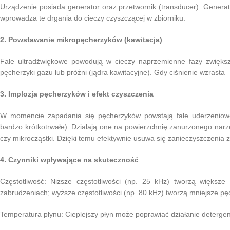
Urządzenie posiada generator oraz przetwornik (transducer). Generato
wprowadza te drgania do cieczy czyszczącej w zbiorniku.
2. Powstawanie mikropęcherzyków (kawitacja)
Fale ultradźwiękowe powodują w cieczy naprzemienne fazy zwiększo
pęcherzyki gazu lub próżni (jądra kawitacyjne). Gdy ciśnienie wzrasta
3. Implozja pęcherzyków i efekt czyszczenia
W momencie zapadania się pęcherzyków powstają fale uderzeniowe, 
bardzo krótkotrwałe). Działają one na powierzchnię zanurzonego narzę
czy mikrocząstki. Dzięki temu efektywnie usuwa się zanieczyszczenia z
4. Czynniki wpływające na skuteczność
Częstotliwość: Niższe częstotliwości (np. 25 kHz) tworzą większ
zabrudzeniach; wyższe częstotliwości (np. 80 kHz) tworzą mniejsze pęc
Temperatura płynu: Cieplejszy płyn może poprawiać działanie detergent