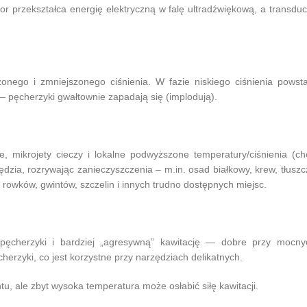
r przekształca energię elektryczną w falę ultradźwiękową, a transduc
nego i zmniejszonego ciśnienia. W fazie niskiego ciśnienia powsta
 — pęcherzyki gwałtownie zapadają się (implodują).
mikrojety cieczy i lokalne podwyższone temperatury/ciśnienia (ch
dzia, rozrywając zanieczyszczenia – m.in. osad białkowy, krew, tłuszc
 rowków, gwintów, szczelin i innych trudno dostępnych miejsc.
e pęcherzyki i bardziej „agresywną” kawitację — dobre przy mocny
herzyki, co jest korzystne przy narzędziach delikatnych.
u, ale zbyt wysoka temperatura może osłabić siłę kawitacji.