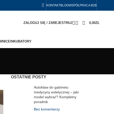
KONTAKT
BLOG
WSPÓŁPRACA B2B
ZALOGUJ SIĘ / ZAREJESTRUJ
0,00
ZŁ
WNICE
INKUBATORY
OSTATNIE POSTY
Autoklaw do gabinetu
medycyny estetycznej – jaki
model wybrać? Kompletny
poradnik
Bez komentarzy