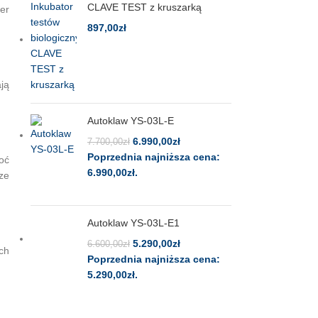
CLAVE TEST z kruszarką
er
897,00
zł
ją
Autoklaw YS-03L-E
6.990,00
zł
7.700,00
zł
Poprzednia najniższa cena:
oć
6.990,00
zł
.
ze
Autoklaw YS-03L-E1
5.290,00
zł
6.600,00
zł
ch
Poprzednia najniższa cena:
5.290,00
zł
.