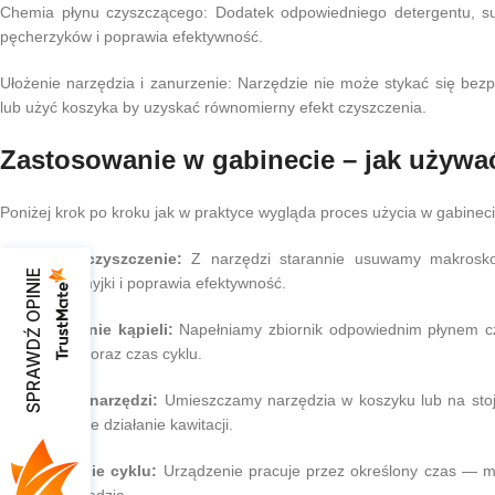
Chemia płynu czyszczącego: Dodatek odpowiedniego detergentu, sur
pęcherzyków i poprawia efektywność.
Ułożenie narzędzia i zanurzenie: Narzędzie nie może stykać się bezpo
lub użyć koszyka by uzyskać równomierny efekt czyszczenia.
Zastosowanie w gabinecie – jak używa
Poniżej krok po kroku jak w praktyce wygląda proces użycia w gabin
Wstępne oczyszczenie:
Z narzędzi starannie usuwamy makroskop
SPRAWDŹ OPINIE
obciążenie myjki i poprawia efektywność.
Przygotowanie kąpieli:
Napełniamy zbiornik odpowiednim płynem cz
temperaturę oraz czas cyklu.
Zanurzenie narzędzi:
Umieszczamy narzędzia w koszyku lub na stoja
uzyskać pełne działanie kawitacji.
Uruchomienie cyklu:
Urządzenie pracuje przez określony czas — moż