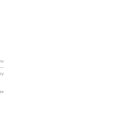
mu
 —
cy
ze