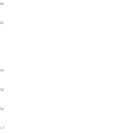
ie
ić
to
my
by
 i