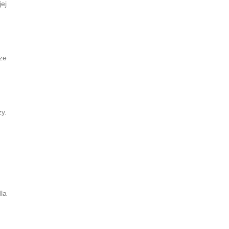
ej
ze
y.
la