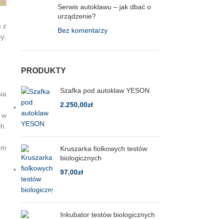
Serwis autoklawu – jak dbać o
urządzenie?
m z
Bez komentarzy
y:
PRODUKTY
Szafka pod autoklaw YESON
ia
2.250,00
zł
 w
h.
em
Kruszarka fiolkowych testów
biologicznych
97,00
zł
Inkubator testów biologicznych