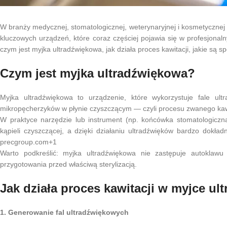
W branży medycznej, stomatologicznej, weterynaryjnej i kosmetycznej r
kluczowych urządzeń, które coraz częściej pojawia się w profesjonaln
czym jest myjka ultradźwiękowa, jak działa proces kawitacji, jakie są spo
Czym jest myjka ultradźwiękowa?
Myjka ultradźwiękowa to urządzenie, które wykorzystuje fale u
mikropęcherzyków w płynie czyszczącym — czyli procesu zwanego kaw
W praktyce narzędzie lub instrument (np. końcówka stomatologiczna
kąpieli czyszczącej, a dzięki działaniu ultradźwięków bardzo dokł
precgroup.com+1
Warto podkreślić: myjka ultradźwiękowa nie zastępuje autoklawu
przygotowania przed właściwą sterylizacją.
Jak działa proces kawitacji w myjce ul
1. Generowanie fal ultradźwiękowych