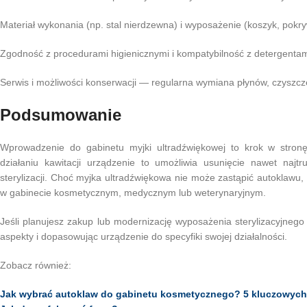
Materiał wykonania (np. stal nierdzewna) i wyposażenie (koszyk, pokry
Zgodność z procedurami higienicznymi i kompatybilność z detergenta
Serwis i możliwości konserwacji — regularna wymiana płynów, czyszcze
Podsumowanie
Wprowadzenie do gabinetu myjki ultradźwiękowej to krok w stronę 
działaniu kawitacji urządzenie to umożliwia usunięcie nawet naj
sterylizacji. Choć myjka ultradźwiękowa nie może zastąpić autoklawu
w gabinecie kosmetycznym, medycznym lub weterynaryjnym.
Jeśli planujesz zakup lub modernizację wyposażenia sterylizacyjneg
aspekty i dopasowując urządzenie do specyfiki swojej działalności.
Zobacz również:
Jak wybrać autoklaw do gabinetu kosmetycznego? 5 kluczowych 