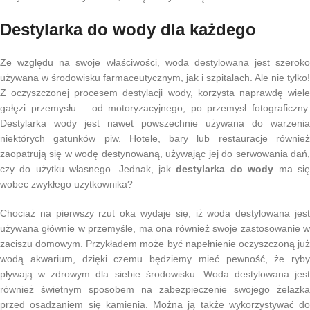
Destylarka do wody dla każdego
Ze względu na swoje właściwości, woda destylowana jest szeroko
używana w środowisku farmaceutycznym, jak i szpitalach. Ale nie tylko!
Z oczyszczonej procesem destylacji wody, korzysta naprawdę wiele
gałęzi przemysłu – od motoryzacyjnego, po przemysł fotograficzny.
Destylarka wody jest nawet powszechnie używana do warzenia
niektórych gatunków piw. Hotele, bary lub restauracje również
zaopatrują się w wodę destynowaną, używając jej do serwowania dań,
czy do użytku własnego. Jednak, jak
destylarka do wody
ma si
wobec zwykłego użytkownika?
Chociaż na pierwszy rzut oka wydaje się, iż woda destylowana jest
używana głównie w przemyśle, ma ona również swoje zastosowanie w
zaciszu domowym. Przykładem może być napełnienie oczyszczoną już
wodą akwarium, dzięki czemu będziemy mieć pewność, że ryby
pływają w zdrowym dla siebie środowisku. Woda destylowana jest
również świetnym sposobem na zabezpieczenie swojego żelazka
przed osadzaniem się kamienia. Można ją także wykorzystywać do