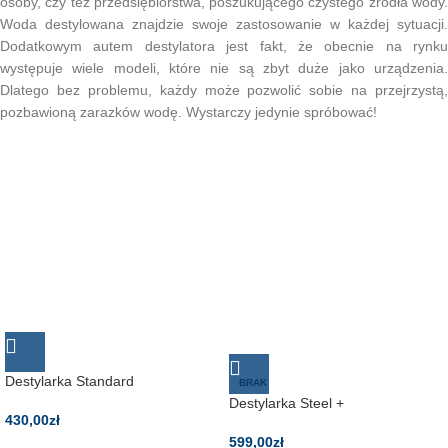
osoby, czy też przedsiębiorstwa, poszukującego czystego źródła wody.
Woda destylowana znajdzie swoje zastosowanie w każdej sytuacji.
Dodatkowym autem destylatora jest fakt, że obecnie na rynku
występuje wiele modeli, które nie są zbyt duże jako urządzenia.
Dlatego bez problemu, każdy może pozwolić sobie na przejrzystą,
pozbawioną zarazków wodę. Wystarczy jedynie spróbować!
Destylarka Standard
BRAK
Destylarka Steel +
430,00
zł
599,00
zł