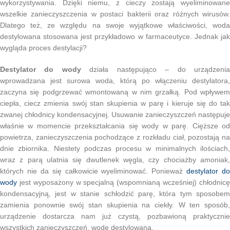
wykorzystywania. Dzięki niemu, z cieczy zostają wyeliminowane
wszelkie zanieczyszczenia w postaci bakterii oraz różnych wirusów.
Dlatego też, ze względu na swoje wyjątkowe właściwości, woda
destylowana stosowana jest przykładowo w farmaceutyce. Jednak jak
wygląda proces destylacji?
Destylator do wody
działa następująco – do urządzeni
wprowadzana jest surowa woda, którą po włączeniu destylatora,
zaczyna się podgrzewać wmontowaną w nim grzałką. Pod wpływem
ciepła, ciecz zmienia swój stan skupienia w parę i kieruje się do tak
zwanej chłodnicy kondensacyjnej. Usuwanie zanieczyszczeń następuje
właśnie w momencie przekształcania się wody w parę. Cięższe od
powietrza, zanieczyszczenia pochodzące z rozkładu ciał, pozostają na
dnie zbiornika. Niestety podczas procesu w minimalnych ilościach,
wraz z parą ulatnia się dwutlenek węgla, czy chociażby amoniak,
których nie da się całkowicie wyeliminować. Ponieważ
destylator do
wody
jest wyposażony w specjalną (wspomnianą wcześniej) chłodnicę
kondensacyjną, jest w stanie schłodzić parę, która tym sposobem
zamienia ponownie swój stan skupienia na ciekły. W ten sposób,
urządzenie dostarcza nam już czystą, pozbawioną praktycznie
wszystkich zanieczyszczeń, wodę destylowaną.