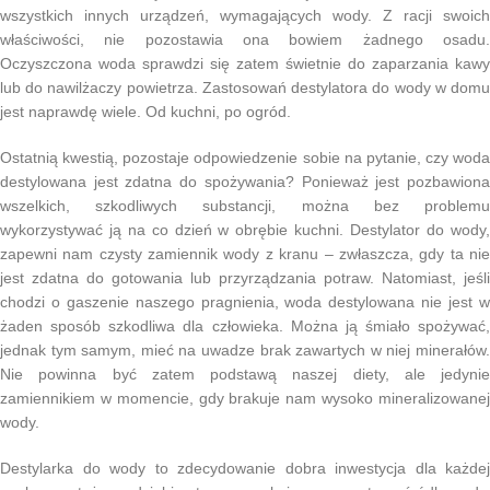
wszystkich innych urządzeń, wymagających wody. Z racji swoich
właściwości, nie pozostawia ona bowiem żadnego osadu.
Oczyszczona woda sprawdzi się zatem świetnie do zaparzania kawy
lub do nawilżaczy powietrza. Zastosowań destylatora do wody w domu
jest naprawdę wiele. Od kuchni, po ogród.
Ostatnią kwestią, pozostaje odpowiedzenie sobie na pytanie, czy woda
destylowana jest zdatna do spożywania? Ponieważ jest pozbawiona
wszelkich, szkodliwych substancji, można bez problemu
wykorzystywać ją na co dzień w obrębie kuchni. Destylator do wody,
zapewni nam czysty zamiennik wody z kranu – zwłaszcza, gdy ta nie
jest zdatna do gotowania lub przyrządzania potraw. Natomiast, jeśli
chodzi o gaszenie naszego pragnienia, woda destylowana nie jest w
żaden sposób szkodliwa dla człowieka. Można ją śmiało spożywać,
jednak tym samym, mieć na uwadze brak zawartych w niej minerałów.
Nie powinna być zatem podstawą naszej diety, ale jedynie
zamiennikiem w momencie, gdy brakuje nam wysoko mineralizowanej
wody.
Destylarka do wody to zdecydowanie dobra inwestycja dla każdej